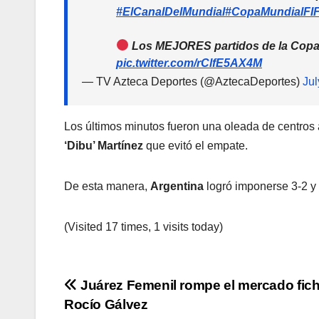
#ElCanalDelMundial
#CopaMundialFI
Los MEJORES partidos de la Copa 
pic.twitter.com/rClfE5AX4M
— TV Azteca Deportes (@AztecaDeportes)
Jul
Los últimos minutos fueron una oleada de centros 
‘Dibu’ Martínez
que evitó el empate.
De esta manera,
Argentina
logró imponerse 3-2 y
(Visited 17 times, 1 visits today)
Navegación
Juárez Femenil rompe el mercado fic
Rocío Gálvez