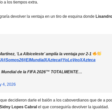
o a los tiempos extra.
graría devolver la ventaja en un tiro de esquina donde
Lisandr
rtínez, ‘La Albiceleste’ amplía la ventaja por 2-1
FA
#Somos26
#ElMundialXAzteca
#YoLoVeoXAzteca
Mundial de la FIFA 2026
™️
TOTALMENTE…
y 4, 2026
s que decidieron darle el balón a los caboverdianos que de a po
Sidny Lopes Cabral
el que conseguiría devolver la igualdad.