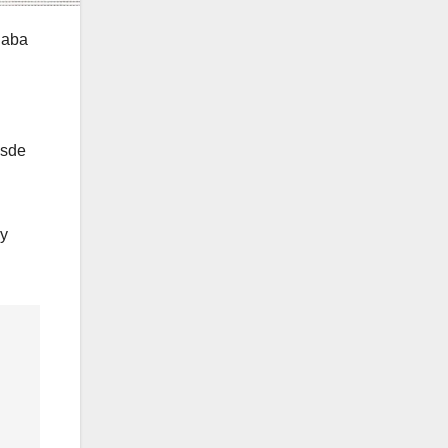
egaba
esde
 y