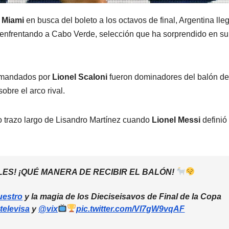
a
Miami
en busca del boleto a los octavos de final, Argentina ll
s enfrentando a Cabo Verde, selección que ha sorprendido en su
comandados por
Lionel Scaloni
fueron dominadores del balón d
obre el arco rival.
o trazo largo de Lisandro Martínez cuando
Lionel Messi
definió
OLES! ¡QUÉ MANERA DE RECIBIR EL BALÓN!
uestro
y la magia de los Dieciseisavos de Final de la Copa
televisa
y
@vix
pic.twitter.com/VI7gW9vqAF