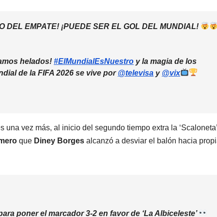
O DEL EMPATE! ¡PUEDE SER EL GOL DEL MUNDIAL!
damos helados!
#ElMundialEsNuestro
y la magia de los
dial de la FIFA 2026 se vive por
@televisa
y
@vix
 una vez más, al inicio del segundo tiempo extra la ‘Scaloneta
omero
que
Diney Borges
alcanzó a desviar el balón hacia prop
para poner el marcador 3-2 en favor de ‘La Albiceleste’