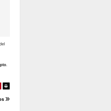
del
pto
.
dos