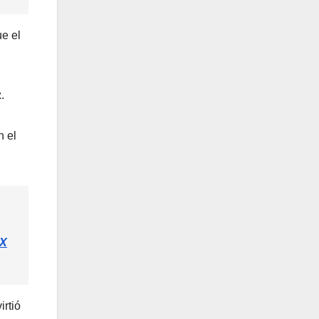
e el
z
.
n el
KX
irtió