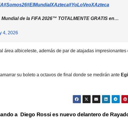
FA
#Somos26
#ElMundialXAzteca
#YoLoVeoXAzteca
Mundial de la FIFA 2026
™️
TOTALMENTE GRATIS en…
y 4, 2026
al área albiceleste, además de par de atajadas impresionantes 
 amarrar su boleto a octavos de final donde se medirán ante
Egi
hando a
Diego Rossi es nuevo delantero de Raya