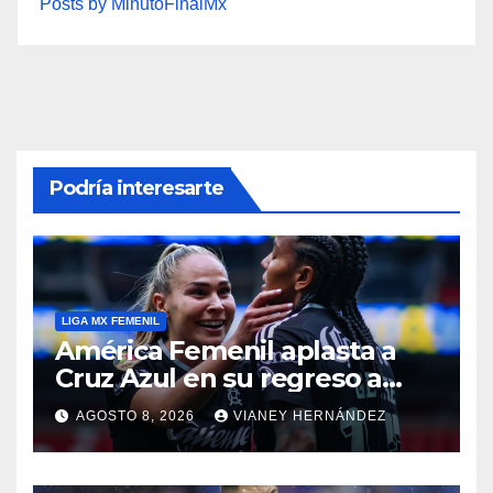
Posts by MinutoFinalMx
Podría interesarte
LIGA MX FEMENIL
América Femenil aplasta a
Cruz Azul en su regreso a
casa
AGOSTO 8, 2026
VIANEY HERNÁNDEZ