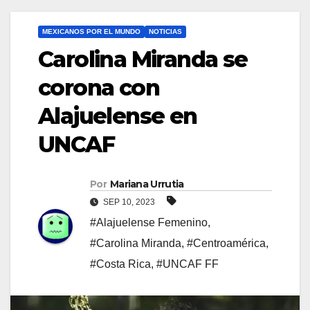
MEXICANOS POR EL MUNDO
NOTICIAS
Carolina Miranda se
corona con
Alajuelense en
UNCAF
Por
Mariana Urrutia
SEP 10, 2023
#Alajuelense Femenino
,
#Carolina Miranda
,
#Centroamérica
,
#Costa Rica
,
#UNCAF FF