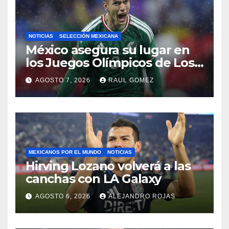
NOTICIAS
SELECCIÓN MEXICANA
México asegura su lugar en
los Juegos Olímpicos de Los
Ángeles 2028
AGOSTO 7, 2026
RAUL GOMEZ
MEXICANOS POR EL MUNDO
NOTICIAS
Hirving Lozano volverá a las
canchas con LA Galaxy
AGOSTO 6, 2026
ALEJANDRO ROJAS