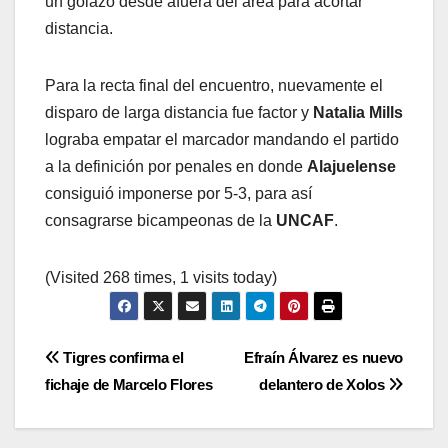
un golazo desde afuera del área para acortar
distancia.
Para la recta final del encuentro, nuevamente el
disparo de larga distancia fue factor y
Natalia Mills
lograba empatar el marcador mandando el partido
a la definición por penales en donde
Alajuelense
consiguió imponerse por 5-3, para así
consagrarse bicampeonas de la
UNCAF
.
(Visited 268 times, 1 visits today)
Navegación
Tigres confirma el
Efraín Álvarez es nuevo
fichaje de Marcelo Flores
delantero de Xolos
de
entradas