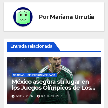
Por
Mariana Urrutia
Entrada relacionada
NOTICIAS
SELECCIÓN MEXICANA
México asegura su lugar en
los Juegos Olímpicos de Los
Ángeles 2028
AGO 7, 2026
RAUL GOMEZ