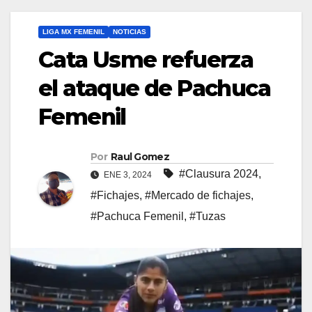
LIGA MX FEMENIL
NOTICIAS
Cata Usme refuerza
el ataque de Pachuca
Femenil
Por
Raul Gomez
#Clausura 2024
,
ENE 3, 2024
#Fichajes
,
#Mercado de fichajes
,
#Pachuca Femenil
,
#Tuzas