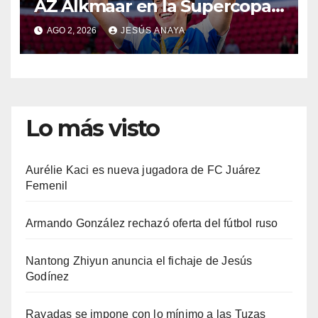
AZ Alkmaar en la Supercopa
de Países Bajos
AGO 2, 2026
JESÚS ANAYA
Lo más visto
Aurélie Kaci es nueva jugadora de FC Juárez
Femenil
Armando González rechazó oferta del fútbol ruso
Nantong Zhiyun anuncia el fichaje de Jesús
Godínez
Rayadas se impone con lo mínimo a las Tuzas