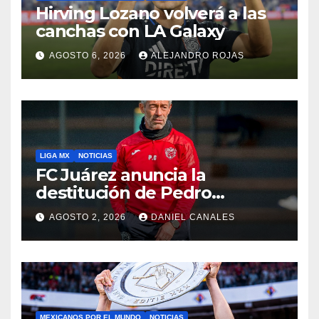
Hirving Lozano volverá a las
canchas con LA Galaxy
AGOSTO 6, 2026
ALEJANDRO ROJAS
LIGA MX
NOTICIAS
FC Juárez anuncia la
destitución de Pedro
Caixinha
AGOSTO 2, 2026
DANIEL CANALES
MEXICANOS POR EL MUNDO
NOTICIAS