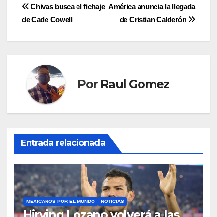
Navegación
Chivas busca el fichaje
América anuncia la llegada
de Cade Cowell
de Cristian Calderón
de
entradas
Por
Raul Gomez
Entrada relacionada
MEXICANOS POR EL MUNDO
NOTICIAS
Hirving Lozano volverá a las