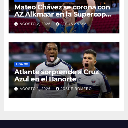
Mateo Chávez se corona con
AZ Alkmaar en la Supercopa
de Países Bajos
AGOSTO 2, 2026
JESÚS ANAYA
LIGA MX
Atlante sorprende a Cruz
Azul en el Banorte
AGOSTO 1, 2026
JOSUÉ ROMERO