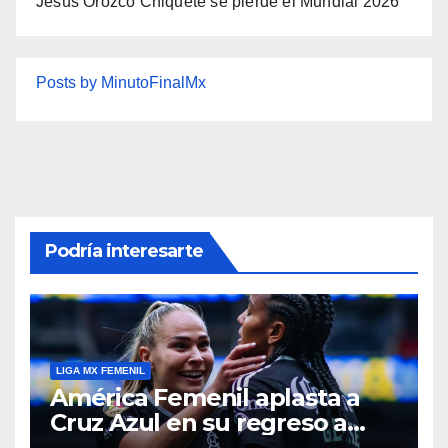
Jesús Orozco Chiquete se pierde el Mundial 2026
Posts by MinutoFinalMx
Podría interesarte
LIGA MX FEMENIL
América Femenil aplasta a
Cruz Azul en su regreso a
casa