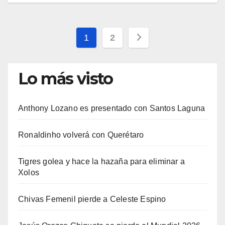
Paginación
1
2
de
Lo más visto
entradas
Anthony Lozano es presentado con Santos Laguna
Ronaldinho volverá con Querétaro
Tigres golea y hace la hazaña para eliminar a
Xolos
Chivas Femenil pierde a Celeste Espino