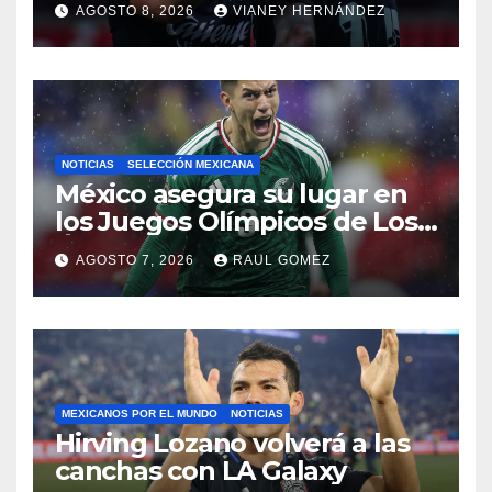
AGOSTO 8, 2026
VIANEY HERNÁNDEZ
NOTICIAS
SELECCIÓN MEXICANA
México asegura su lugar en
los Juegos Olímpicos de Los
Ángeles 2028
AGOSTO 7, 2026
RAUL GOMEZ
MEXICANOS POR EL MUNDO
NOTICIAS
Hirving Lozano volverá a las
canchas con LA Galaxy