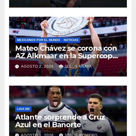
MEXICANOS POR EL MUNDO
NOTICIAS
Mateo Chávez se corona con
AZ Alkmaar en la Supercopa
de Países Bajos
AGOSTO 2, 2026
JESÚS ANAYA
LIGA MX
Atlante sorprende a Cruz
Azul en el Banorte
AGOSTO 1, 2026
JOSUÉ ROMERO