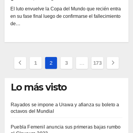
El luto envuelve la Copa del Mundo que recién entra
en su fase final luego de confirmarse el fallecimiento
de…
Paginación
1
2
3
…
173
de
Lo más visto
entradas
Rayados se impone a Urawa y afianza su boleto a
octavos del Mundial
Puebla Femenil anuncia sus primeras bajas rumbo