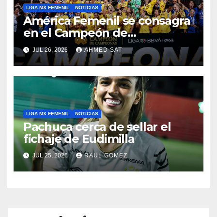
LIGA MX FEMENIL
NOTICIAS
América Femenil se consagra
en el Campeón de
Campeonas
JUL 26, 2026
AHMED SAT
LIGA MX FEMENIL
NOTICIAS
Pachuca cerca de sellar el
fichaje de Eudimilla
JUL 25, 2026
RAUL GOMEZ