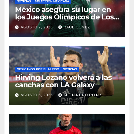
NOTICIAS
SELECCIÓN MEXICANA
México asegura su lugar en
los Juegos Olímpicos de Los
Ángeles 2028
AGOSTO 7, 2026
RAUL GOMEZ
MEXICANOS POR EL MUNDO
NOTICIAS
Hirving Lozano volverá a las
canchas con LA Galaxy
AGOSTO 6, 2026
ALEJANDRO ROJAS