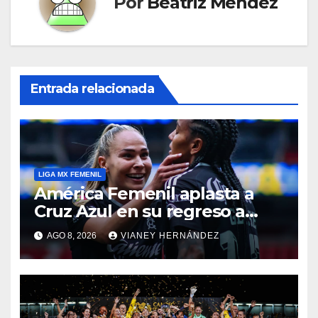
Por
Beatriz Méndez
Entrada relacionada
LIGA MX FEMENIL
América Femenil aplasta a
Cruz Azul en su regreso a
casa
AGO 8, 2026
VIANEY HERNÁNDEZ