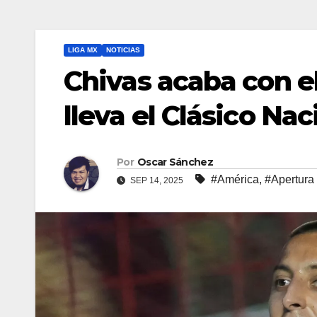
LIGA MX
NOTICIAS
Chivas acaba con el
lleva el Clásico Nac
Por
Oscar Sánchez
#América
,
#Apertura
SEP 14, 2025