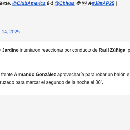
Verde.
@ClubAmerica
0-1
@Chivas
🦅 🆚 🐐
#J8
#AP25
|
 14, 2025
 Jardine
intentaron reaccionar por conducto de
Raúl Zúñiga
, 
 frente
Armando González
aprovecharía para robar un balón e
ruzado para marcar el segundo de la noche al 88’.