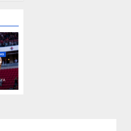
IAS
e
AYA