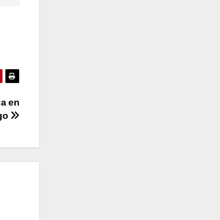
ca en
lgo