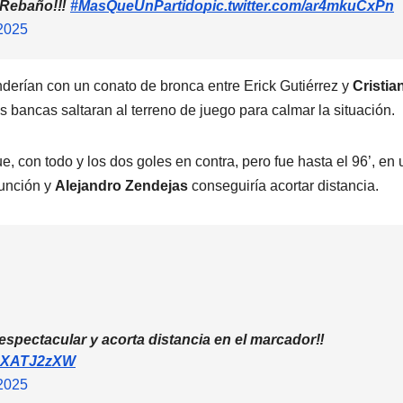
 Rebaño!‼️
#MasQueUnPartido
pic.twitter.com/ar4mkuCxPn
2025
nderían con un conato de bronca entre Erick Gutiérrez y
Cristia
 bancas saltaran al terreno de juego para calmar la situación.
e, con todo y los dos goles en contra, pero fue hasta el 96’, en 
función y
Alejandro Zendejas
conseguiría acortar distancia.
 espectacular y acorta distancia en el marcador‼️
DRXATJ2zXW
2025