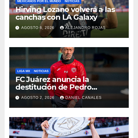
MEXICANOS POR EL MUNDO
NOTICIAS
Hirving Lozano volverá a las
canchas con LA Galaxy
AGOSTO 6, 2026
ALEJANDRO ROJAS
LIGA MX
NOTICIAS
FC Juárez anuncia la
destitución de Pedro
Caixinha
AGOSTO 2, 2026
DANIEL CANALES