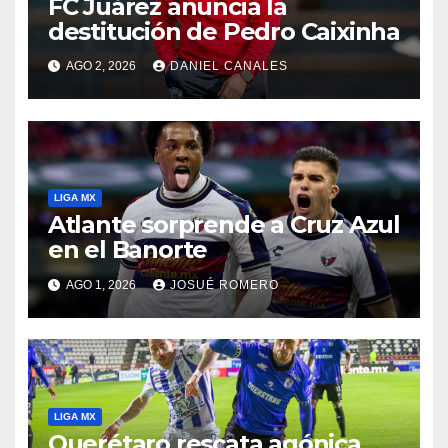
FC Juárez anuncia la
destitución de Pedro Caixinha
AGO 2, 2026
DANIEL CANALES
LIGA MX
Atlante sorprende a Cruz Azul
en el Banorte
AGO 1, 2026
JOSUÉ ROMERO
LIGA MX
Querétaro rescata agónica