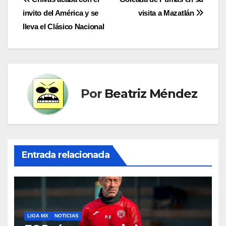
Navegación
invito del América y se
visita a Mazatlán
de
lleva el Clásico Nacional
entradas
Por
Beatriz Méndez
Entrada relacionada
LIGA MX
NOTICIAS