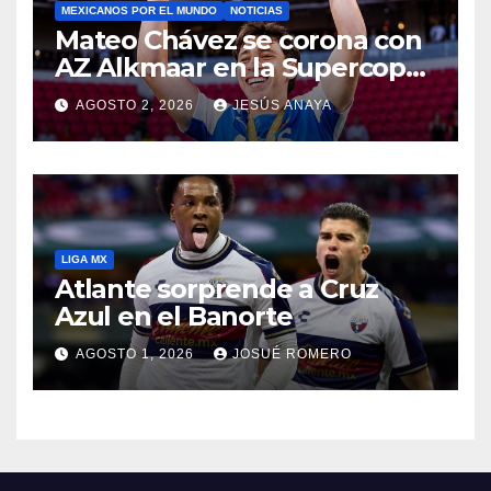
MEXICANOS POR EL MUNDO
NOTICIAS
Mateo Chávez se corona con
AZ Alkmaar en la Supercopa
de Países Bajos
AGOSTO 2, 2026
JESÚS ANAYA
LIGA MX
Atlante sorprende a Cruz
Azul en el Banorte
AGOSTO 1, 2026
JOSUÉ ROMERO