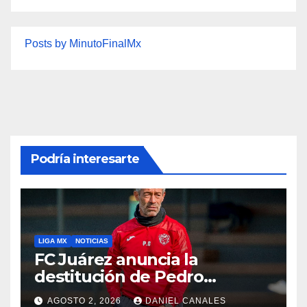
Posts by MinutoFinalMx
Podría interesarte
LIGA MX
NOTICIAS
FC Juárez anuncia la
destitución de Pedro
Caixinha
AGOSTO 2, 2026
DANIEL CANALES