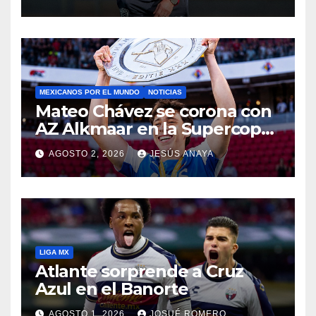
MEXICANOS POR EL MUNDO
NOTICIAS
Mateo Chávez se corona con
AZ Alkmaar en la Supercopa
de Países Bajos
AGOSTO 2, 2026
JESÚS ANAYA
LIGA MX
Atlante sorprende a Cruz
Azul en el Banorte
AGOSTO 1, 2026
JOSUÉ ROMERO