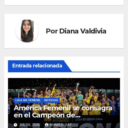
entradas
Por
Diana Valdivia
Entrada relacionada
LIGA MX FEMENIL
NOTICIAS
América Femenil se consagra
en el Campeón de
Campeonas
JUL 26, 2026
AHMED SAT