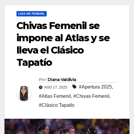
LIGA MX FEMENIL
Chivas Femenil se
impone al Atlas y se
lleva el Clásico
Tapatío
Por
Diana Valdivia
#Apertura 2025
,
AGO 17, 2025
#Atlas Femenil
,
#Chivas Femenil
,
#Clásico Tapatío