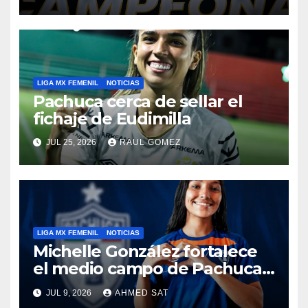
LIGA MX FEMENIL
NOTICIAS
Pachuca cerca de sellar el
fichaje de Eudimilla
JUL 25, 2026
RAUL GOMEZ
LIGA MX FEMENIL
NOTICIAS
Michelle González fortalece
el medio campo de Pachuca
Femenil
JUL 9, 2026
AHMED SAT