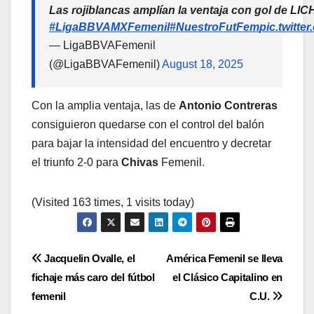
Las rojiblancas amplían la ventaja con gol de 
#LigaBBVAMXFemenil
#NuestroFutFem
pic.twitte
— LigaBBVAFemenil
(@LigaBBVAFemenil)
August 18, 2025
Con la amplia ventaja, las de
Antonio Contreras
consiguieron quedarse con el control del balón
para bajar la intensidad del encuentro y decretar
el triunfo 2-0 para
Chivas
Femenil.
(Visited 163 times, 1 visits today)
Navegación
Jacquelin Ovalle, el
América Femenil se lleva
fichaje más caro del fútbol
el Clásico Capitalino en
de
femenil
C.U.