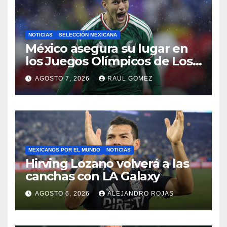
NOTICIAS
SELECCIÓN MEXICANA
México asegura su lugar en
los Juegos Olímpicos de Los
Ángeles 2028
AGOSTO 7, 2026
RAUL GOMEZ
MEXICANOS POR EL MUNDO
NOTICIAS
Hirving Lozano volverá a las
canchas con LA Galaxy
AGOSTO 6, 2026
ALEJANDRO ROJAS