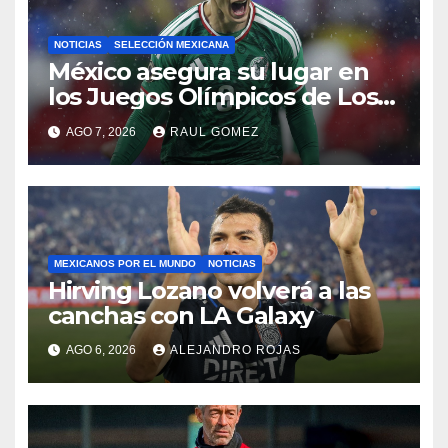
NOTICIAS
SELECCIÓN MEXICANA
México asegura su lugar en
los Juegos Olímpicos de Los
Ángeles 2028
AGO 7, 2026
RAUL GOMEZ
MEXICANOS POR EL MUNDO
NOTICIAS
Hirving Lozano volverá a las
canchas con LA Galaxy
AGO 6, 2026
ALEJANDRO ROJAS