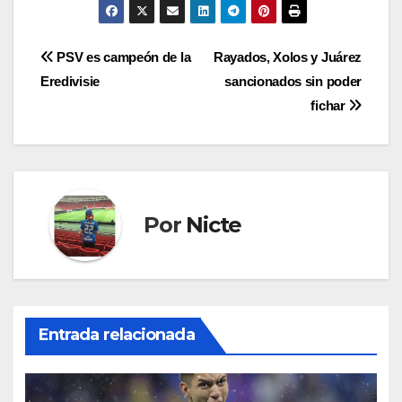
Navegación
PSV es campeón de la
Rayados, Xolos y Juárez
Eredivisie
sancionados sin poder
de
fichar
entradas
Por
Nicte
Entrada relacionada