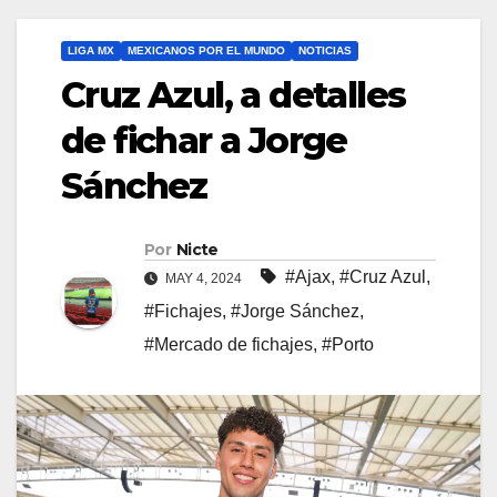
LIGA MX
MEXICANOS POR EL MUNDO
NOTICIAS
Cruz Azul, a detalles
de fichar a Jorge
Sánchez
Por
Nicte
#Ajax
,
#Cruz Azul
,
MAY 4, 2024
#Fichajes
,
#Jorge Sánchez
,
#Mercado de fichajes
,
#Porto