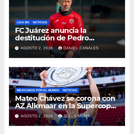
LIGA MX
NOTICIAS
FC Juárez anuncia la
destitución de Pedro
Caixinha
AGOSTO 2, 2026
DANIEL CANALES
MEXICANOS POR EL MUNDO
NOTICIAS
Mateo Chávez se corona con
AZ Alkmaar en la Supercopa
de Países Bajos
AGOSTO 2, 2026
JESÚS ANAYA