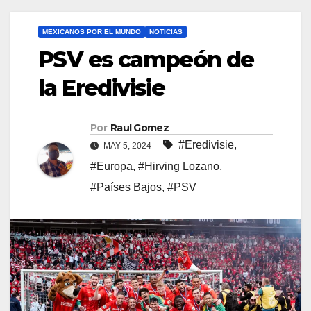
MEXICANOS POR EL MUNDO
NOTICIAS
PSV es campeón de
la Eredivisie
Por
Raul Gomez
#Eredivisie
,
MAY 5, 2024
#Europa
,
#Hirving Lozano
,
#Países Bajos
,
#PSV