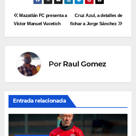
Navegación
Mazatlán FC presenta a
Cruz Azul, a detalles de
Víctor Manuel Vucetich
fichar a Jorge Sánchez
de
entradas
Por
Raul Gomez
Entrada relacionada