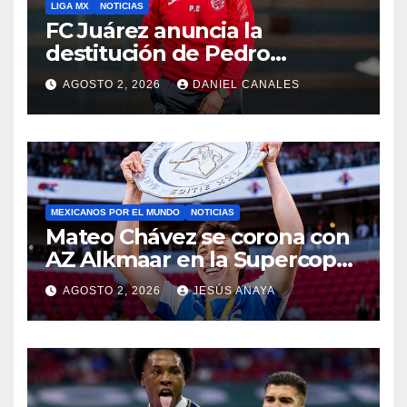
LIGA MX
NOTICIAS
FC Juárez anuncia la
destitución de Pedro
Caixinha
AGOSTO 2, 2026
DANIEL CANALES
MEXICANOS POR EL MUNDO
NOTICIAS
Mateo Chávez se corona con
AZ Alkmaar en la Supercopa
de Países Bajos
AGOSTO 2, 2026
JESÚS ANAYA