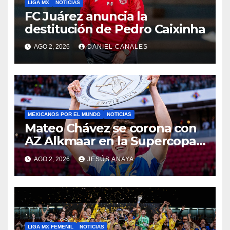
LIGA MX
NOTICIAS
FC Juárez anuncia la
destitución de Pedro Caixinha
AGO 2, 2026
DANIEL CANALES
MEXICANOS POR EL MUNDO
NOTICIAS
Mateo Chávez se corona con
AZ Alkmaar en la Supercopa
de Países Bajos
AGO 2, 2026
JESÚS ANAYA
LIGA MX FEMENIL
NOTICIAS