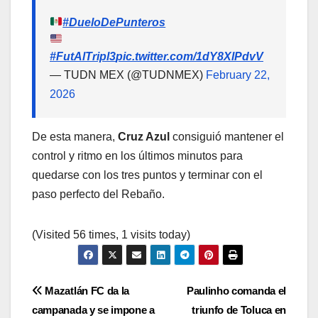
#DueloDePunteros
#FutAlTripl3
pic.twitter.com/1dY8XlPdvV
— TUDN MEX (@TUDNMEX)
February 22,
2026
De esta manera,
Cruz Azul
consiguió mantener el
control y ritmo en los últimos minutos para
quedarse con los tres puntos y terminar con el
paso perfecto del Rebaño.
(Visited 56 times, 1 visits today)
Navegación
Mazatlán FC da la
Paulinho comanda el
campanada y se impone a
triunfo de Toluca en