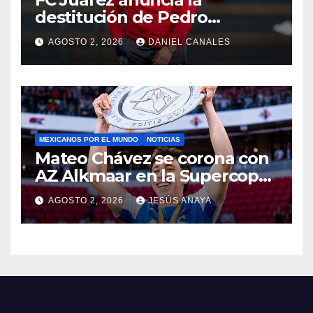
destitución de Pedro
Caixinha
AGOSTO 2, 2026
DANIEL CANALES
MEXICANOS POR EL MUNDO
NOTICIAS
Mateo Chávez se corona con
AZ Alkmaar en la Supercopa
de Países Bajos
AGOSTO 2, 2026
JESÚS ANAYA