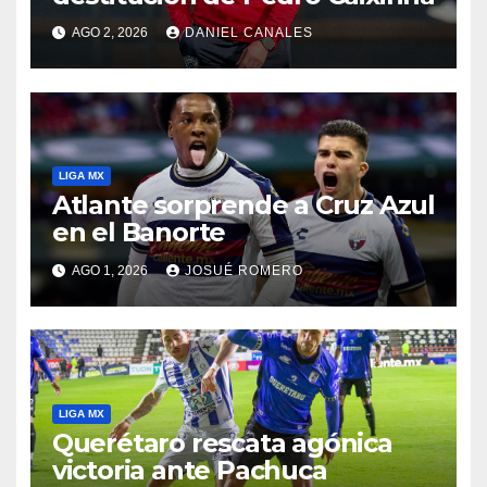
AGO 2, 2026
DANIEL CANALES
LIGA MX
Atlante sorprende a Cruz Azul
en el Banorte
AGO 1, 2026
JOSUÉ ROMERO
LIGA MX
Querétaro rescata agónica
victoria ante Pachuca