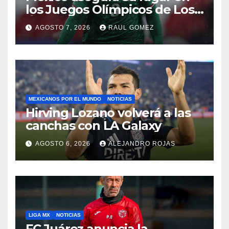
los Juegos Olímpicos de Los
Ángeles 2028
AGOSTO 7, 2026
RAUL GOMEZ
MEXICANOS POR EL MUNDO
NOTICIAS
Hirving Lozano volverá a las
canchas con LA Galaxy
AGOSTO 6, 2026
ALEJANDRO ROJAS
LIGA MX
NOTICIAS
FC Juárez anuncia la