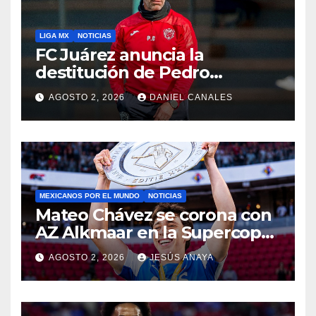
LIGA MX
NOTICIAS
FC Juárez anuncia la
destitución de Pedro
Caixinha
AGOSTO 2, 2026
DANIEL CANALES
MEXICANOS POR EL MUNDO
NOTICIAS
Mateo Chávez se corona con
AZ Alkmaar en la Supercopa
de Países Bajos
AGOSTO 2, 2026
JESÚS ANAYA