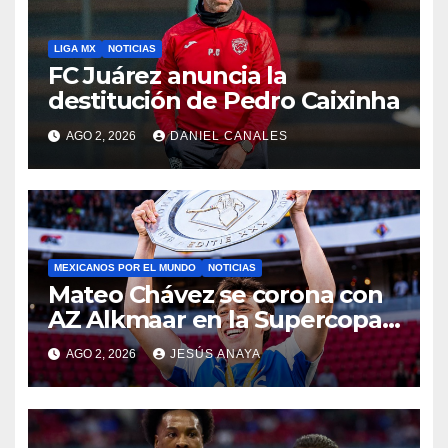
LIGA MX
NOTICIAS
FC Juárez anuncia la
destitución de Pedro Caixinha
AGO 2, 2026
DANIEL CANALES
MEXICANOS POR EL MUNDO
NOTICIAS
Mateo Chávez se corona con
AZ Alkmaar en la Supercopa
de Países Bajos
AGO 2, 2026
JESÚS ANAYA