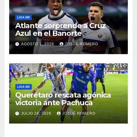
LIGA MX
Atlante sorprende a Cruz
Azul en el Banorte
AGOSTO 1, 2026
JOSUÉ ROMERO
LIGA MX
Querétaro rescata agónica
victoria ante Pachuca
JULIO 26, 2026
JOSUÉ ROMERO