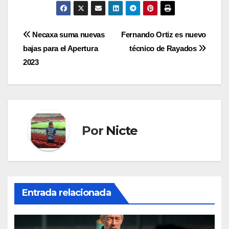
Navegación
Necaxa suma nuevas
Fernando Ortiz es nuevo
bajas para el Apertura
técnico de Rayados
de
2023
entradas
Por
Nicte
Entrada relacionada