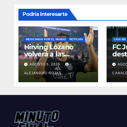
Podría interesarte
MEXICANOS POR EL MUNDO
NOTICIAS
LIGA MX
Hirving Lozano
FC J
volverá a las
dest
canchas con LA
Pedr
AGOSTO 6, 2026
AGOS
Galaxy
ALEJANDRO ROJAS
CANAL