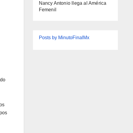
Nancy Antonio llega al América
Femenil
Posts by MinutoFinalMx
ido
los
ipos