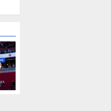
IAS
e
AYA