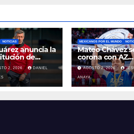
NOTICIAS
MEXICANOS POR EL MUNDO
NOTI
uárez anuncia la
Mateo Chávez s
itución de
corona con AZ
o Caixinha
Alkmaar en la
TO 2, 2026
DANIEL
AGOSTO 2, 2026
JES
Supercopa de
ES
Países Bajos
ANAYA