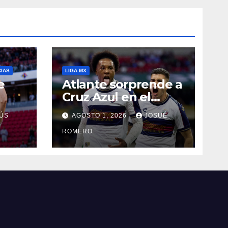
CIAS
LIGA MX
e
Atlante sorprende a
Cruz Azul en el
Banorte
ÚS
AGOSTO 1, 2026
JOSUÉ
ROMERO