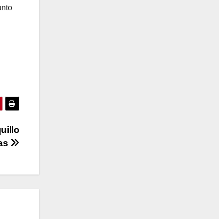
unto
uillo
as