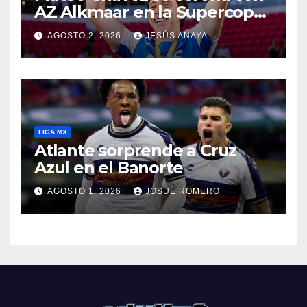
AZ Alkmaar en la Supercopa
de Países Bajos
AGOSTO 2, 2026
JESÚS ANAYA
LIGA MX
Atlante sorprende a Cruz
Azul en el Banorte
AGOSTO 1, 2026
JOSUÉ ROMERO