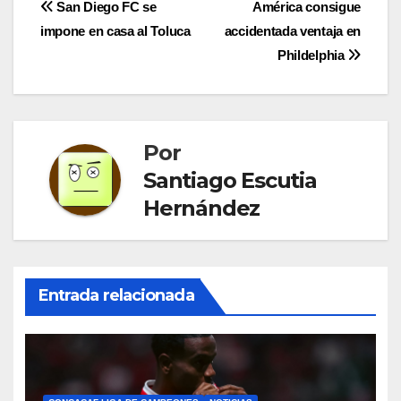
Navegación
San Diego FC se
América consigue
impone en casa al Toluca
accidentada ventaja en
de
Phildelphia
entradas
Por
Santiago Escutia
Hernández
Entrada relacionada