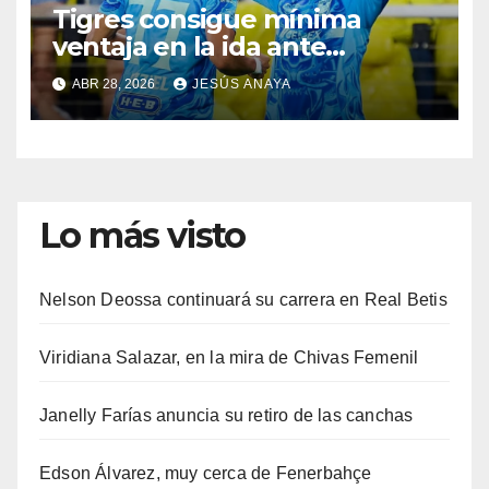
Tigres consigue mínima
ventaja en la ida ante
Nashville
ABR 28, 2026
JESÚS ANAYA
Lo más visto
Nelson Deossa continuará su carrera en Real Betis
Viridiana Salazar, en la mira de Chivas Femenil
Janelly Farías anuncia su retiro de las canchas
Edson Álvarez, muy cerca de Fenerbahçe