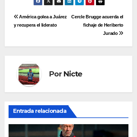
Navegación
América golea a Juárez
Cercle Brugge acuerda el
y recupera el liderato
fichaje de Heriberto
de
Jurado
entradas
Por
Nicte
Entrada relacionada