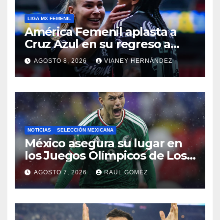
LIGA MX FEMENIL
América Femenil aplasta a
Cruz Azul en su regreso a
casa
AGOSTO 8, 2026
VIANEY HERNÁNDEZ
NOTICIAS
SELECCIÓN MEXICANA
México asegura su lugar en
los Juegos Olímpicos de Los
Ángeles 2028
AGOSTO 7, 2026
RAUL GOMEZ