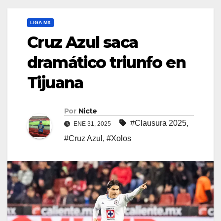
LIGA MX
Cruz Azul saca
dramático triunfo en
Tijuana
Por
Nicte
#Clausura 2025
,
ENE 31, 2025
#Cruz Azul
,
#Xolos