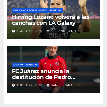
MEXICANOS POR EL MUNDO
NOTICIAS
Hirving Lozano volverá a las
canchas con LA Galaxy
AGOSTO 6, 2026
ALEJANDRO ROJAS
LIGA MX
NOTICIAS
FC Juárez anuncia la
destitución de Pedro
Caixinha
AGOSTO 2, 2026
DANIEL CANALES