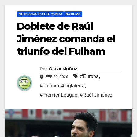
MEXICANOS POR EL MUNDO
NOTICIAS
Doblete de Raúl
Jiménez comanda el
triunfo del Fulham
Por
Oscar Muñoz
#Europa
,
FEB 22, 2026
#Fulham
,
#Inglaterra
,
#Premier League
,
#Raúl Jiménez