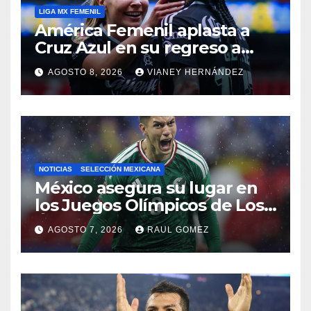
LIGA MX FEMENIL
América Femenil aplasta a
Cruz Azul en su regreso a
casa
AGOSTO 8, 2026
VIANEY HERNÁNDEZ
NOTICIAS
SELECCIÓN MEXICANA
México asegura su lugar en
los Juegos Olímpicos de Los
Ángeles 2028
AGOSTO 7, 2026
RAUL GOMEZ