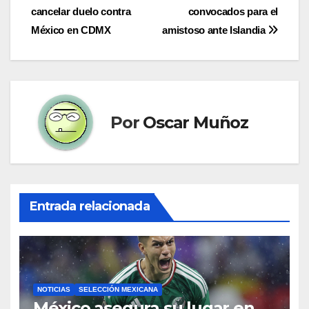
cancelar duelo contra
convocados para el
de
México en CDMX
amistoso ante Islandia
entradas
Por
Oscar Muñoz
Entrada relacionada
NOTICIAS
SELECCIÓN MEXICANA
México asegura su lugar en