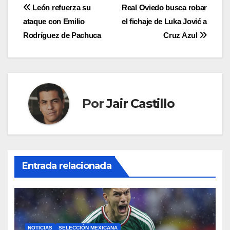
Navegación
León refuerza su
Real Oviedo busca robar
ataque con Emilio
el fichaje de Luka Jović a
de
Rodríguez de Pachuca
Cruz Azul
entradas
Por
Jair Castillo
Entrada relacionada
NOTICIAS
SELECCIÓN MEXICANA