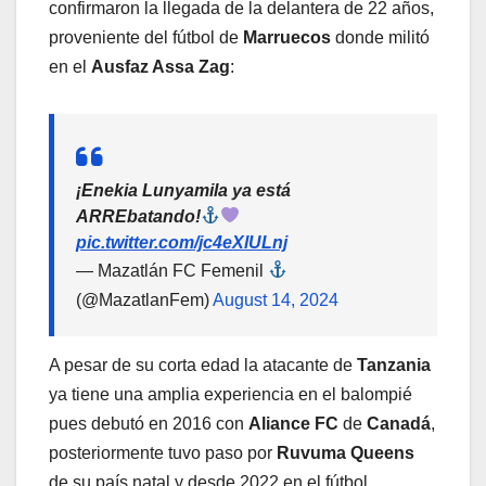
confirmaron la llegada de la delantera de 22 años,
proveniente del fútbol de
Marruecos
donde militó
en el
Ausfaz Assa Zag
:
¡Enekia Lunyamila ya está
ARREbatando!
pic.twitter.com/jc4eXlULnj
— Mazatlán FC Femenil
(@MazatlanFem)
August 14, 2024
A pesar de su corta edad la atacante de
Tanzania
ya tiene una amplia experiencia en el balompié
pues debutó en 2016 con
Aliance FC
de
Canadá
,
posteriormente tuvo paso por
Ruvuma Queens
de su país natal y desde 2022 en el fútbol