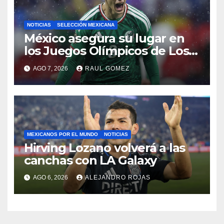
NOTICIAS
SELECCIÓN MEXICANA
México asegura su lugar en
los Juegos Olímpicos de Los
Ángeles 2028
AGO 7, 2026
RAUL GOMEZ
MEXICANOS POR EL MUNDO
NOTICIAS
Hirving Lozano volverá a las
canchas con LA Galaxy
AGO 6, 2026
ALEJANDRO ROJAS