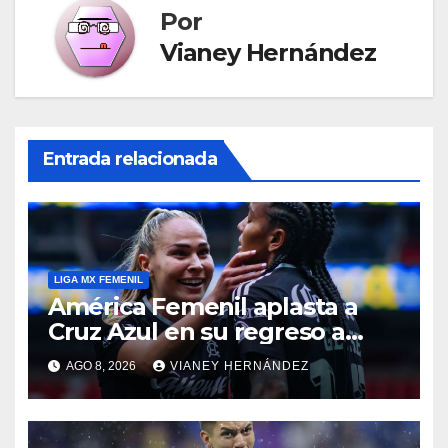
Por
Vianey Hernández
Entrada relacionada
LIGA MX FEMENIL
América Femenil aplasta a
Cruz Azul en su regreso a
casa
AGO 8, 2026
VIANEY HERNÁNDEZ