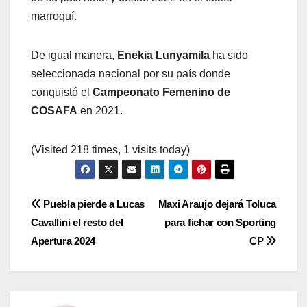
marroquí.
De igual manera,
Enekia Lunyamila
ha sido
seleccionada nacional por su país donde
conquistó el
Campeonato Femenino de
COSAFA
en 2021.
(Visited 218 times, 1 visits today)
Navegación
Puebla pierde a Lucas
Maxi Araujo dejará Toluca
Cavallini el resto del
para fichar con Sporting
de
Apertura 2024
CP
entradas