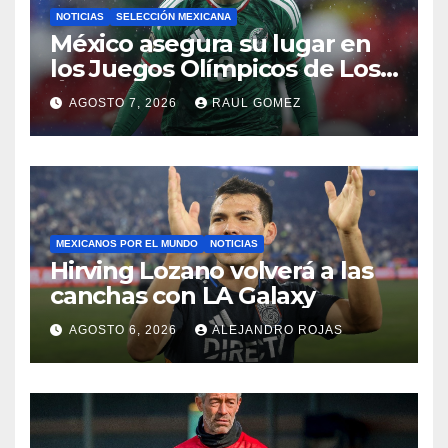
NOTICIAS
SELECCIÓN MEXICANA
México asegura su lugar en
los Juegos Olímpicos de Los
Ángeles 2028
AGOSTO 7, 2026
RAUL GOMEZ
MEXICANOS POR EL MUNDO
NOTICIAS
Hirving Lozano volverá a las
canchas con LA Galaxy
AGOSTO 6, 2026
ALEJANDRO ROJAS