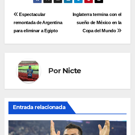
Navegación
Espectacular
Inglaterra termina con el
remontada de Argentina
sueño de México en la
de
para eliminar a Egipto
Copa del Mundo
entradas
Por
Nicte
Entrada relacionada