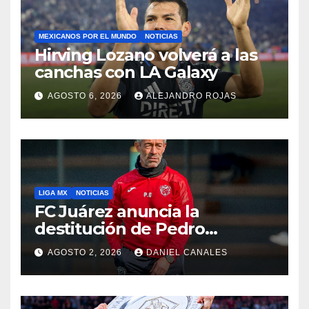
MEXICANOS POR EL MUNDO
NOTICIAS
Hirving Lozano volverá a las
canchas con LA Galaxy
AGOSTO 6, 2026
ALEJANDRO ROJAS
LIGA MX
NOTICIAS
FC Juárez anuncia la
destitución de Pedro
Caixinha
AGOSTO 2, 2026
DANIEL CANALES