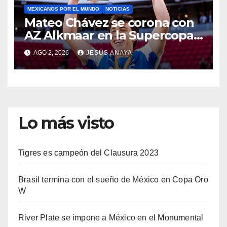
MEXICANOS POR EL MUNDO
NOTICIAS
Mateo Chávez se corona con
AZ Alkmaar en la Supercopa
de Países Bajos
AGO 2, 2026
JESÚS ANAYA
Lo más visto
Tigres es campeón del Clausura 2023
Brasil termina con el sueño de México en Copa Oro
W
River Plate se impone a México en el Monumental