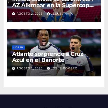
AZ Alkmaar en la Supercopa
de Países Bajos
AGOSTO 2, 2026
JESÚS ANAYA
LIGA MX
Atlante sorprende a Cruz
Azul en el Banorte
AGOSTO 1, 2026
JOSUÉ ROMERO