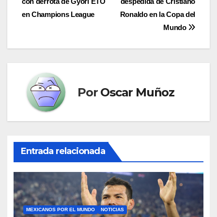
con derrota de Győri ETO
despedida de Cristiano
de
en Champions League
Ronaldo en la Copa del
entradas
Mundo
Por
Oscar Muñoz
Entrada relacionada
MEXICANOS POR EL MUNDO
NOTICIAS