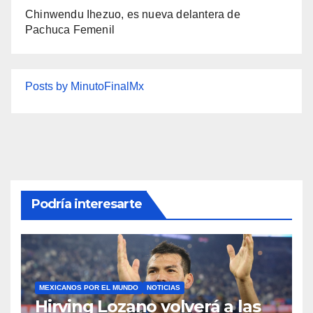
Chinwendu Ihezuo, es nueva delantera de
Pachuca Femenil
Posts by MinutoFinalMx
Podría interesarte
MEXICANOS POR EL MUNDO
NOTICIAS
Hirving Lozano volverá a las