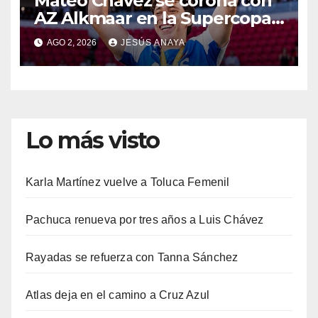
Mateo Chávez se corona con
AZ Alkmaar en la Supercopa
de Países Bajos
AGO 2, 2026
JESÚS ANAYA
Lo más visto
Karla Martínez vuelve a Toluca Femenil
Pachuca renueva por tres años a Luis Chávez
Rayadas se refuerza con Tanna Sánchez
Atlas deja en el camino a Cruz Azul