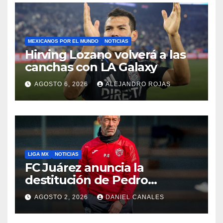
MEXICANOS POR EL MUNDO
NOTICIAS
Hirving Lozano volverá a las
canchas con LA Galaxy
AGOSTO 6, 2026
ALEJANDRO ROJAS
LIGA MX
NOTICIAS
FC Juárez anuncia la
destitución de Pedro
Caixinha
AGOSTO 2, 2026
DANIEL CANALES