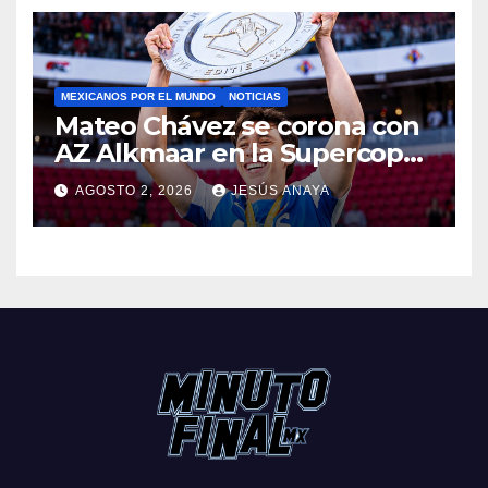
MEXICANOS POR EL MUNDO
NOTICIAS
Mateo Chávez se corona con
AZ Alkmaar en la Supercopa
de Países Bajos
AGOSTO 2, 2026
JESÚS ANAYA