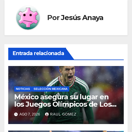
Por
Jesús Anaya
Entrada relacionada
NOTICIAS
SELECCIÓN MEXICANA
México asegura su lugar en
los Juegos Olímpicos de Los
Ángeles 2028
AGO 7, 2026
RAUL GOMEZ