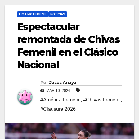
LIGA MX FEMENIL
NOTICIAS
Espectacular
remontada de Chivas
Femenil en el Clásico
Nacional
Por
Jesús Anaya
MAR 10, 2026
#América Femenil
,
#Chivas Femenil
,
#Clausura 2026