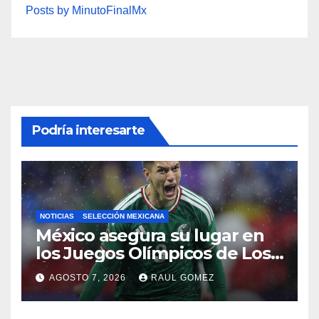
Posts by MinutoFinalMx
Podría interesarte
NOTICIAS
SELECCIÓN MEXICANA
México asegura su lugar en
los Juegos Olímpicos de Los
Ángeles 2028
AGOSTO 7, 2026
RAUL GOMEZ