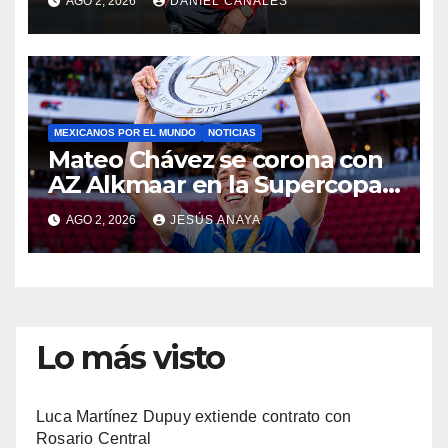
AGO 2, 2026
DANIEL CANALES
MEXICANOS POR EL MUNDO
NOTICIAS
Mateo Chávez se corona con
AZ Alkmaar en la Supercopa
de Países Bajos
AGO 2, 2026
JESÚS ANAYA
Lo más visto
Luca Martínez Dupuy extiende contrato con
Rosario Central