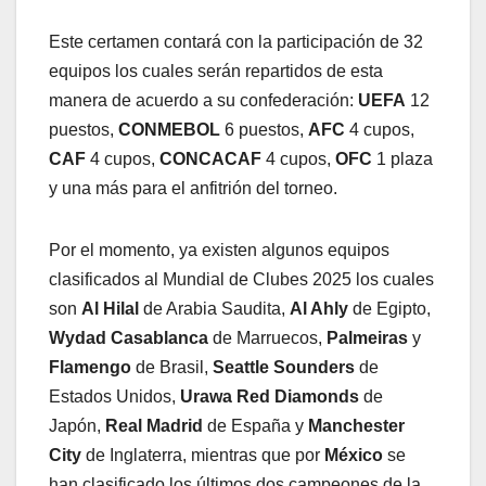
Este certamen contará con la participación de 32
equipos los cuales serán repartidos de esta
manera de acuerdo a su confederación:
UEFA
12
puestos,
CONMEBOL
6 puestos,
AFC
4 cupos,
CAF
4 cupos,
CONCACAF
4 cupos,
OFC
1 plaza
y una más para el anfitrión del torneo.
Por el momento, ya existen algunos equipos
clasificados al Mundial de Clubes 2025 los cuales
son
Al Hilal
de Arabia Saudita,
Al Ahly
de Egipto,
Wydad Casablanca
de Marruecos,
Palmeiras
y
Flamengo
de Brasil,
Seattle Sounders
de
Estados Unidos,
Urawa Red Diamonds
de
Japón,
Real Madrid
de España y
Manchester
City
de Inglaterra, mientras que por
México
se
han clasificado los últimos dos campeones de la