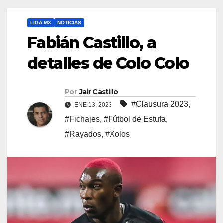
LIGA MX
NOTICIAS
Fabián Castillo, a
detalles de Colo Colo
Por
Jair Castillo
#Clausura 2023
,
ENE 13, 2023
#Fichajes
,
#Fútbol de Estufa
,
#Rayados
,
#Xolos