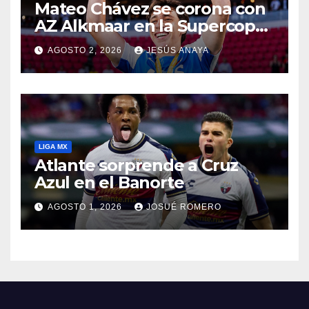
Mateo Chávez se corona con
AZ Alkmaar en la Supercopa
de Países Bajos
AGOSTO 2, 2026
JESÚS ANAYA
LIGA MX
Atlante sorprende a Cruz
Azul en el Banorte
AGOSTO 1, 2026
JOSUÉ ROMERO