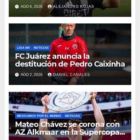
AGO 6, 2026
ALEJANDRO ROJAS
LIGA MX
NOTICIAS
FC Juárez anuncia la
destitución de Pedro Caixinha
AGO 2, 2026
DANIEL CANALES
MEXICANOS POR EL MUNDO
NOTICIAS
Mateo Chávez se corona con
AZ Alkmaar en la Supercopa
de Países Bajos