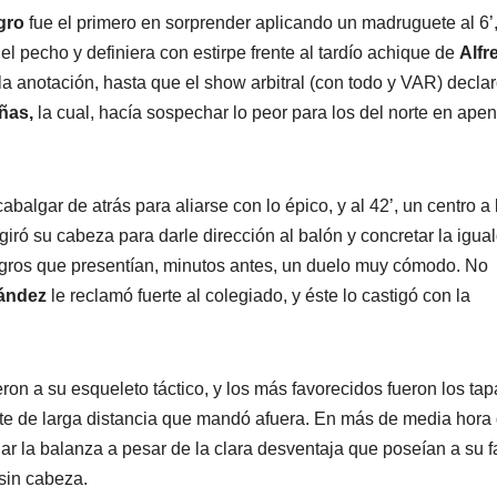
gro
fue el primero en sorprender aplicando un madruguete al 6’
l pecho y definiera con estirpe frente al tardío achique de
Alfr
 la anotación, hasta que el show arbitral (con todo y VAR) decla
ñas,
la cual, hacía sospechar lo peor para los del norte en ape
abalgar de atrás para aliarse con lo épico, y al 42’, un centro a 
giró su cabeza para darle dirección al balón y concretar la igua
negros que presentían, minutos antes, un duelo muy cómodo. No
ández
le reclamó fuerte al colegiado, y éste lo castigó con la
on a su esqueleto táctico, y los más favorecidos fueron los tapa
te de larga distancia que mandó afuera. En más de media hora
r la balanza a pesar de la clara desventaja que poseían a su f
sin cabeza.