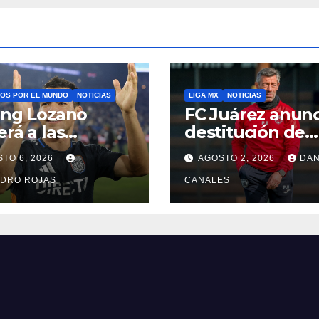
OS POR EL MUNDO
NOTICIAS
LIGA MX
NOTICIAS
ing Lozano
FC Juárez anunc
erá a las
destitución de
chas con LA
Pedro Caixinha
TO 6, 2026
AGOSTO 2, 2026
DAN
xy
NDRO ROJAS
CANALES