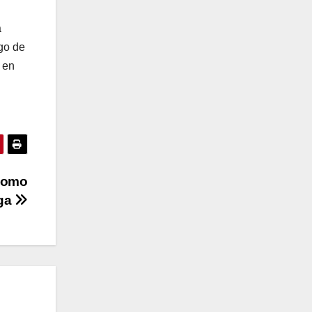
a
ego de
 en
 como
ega