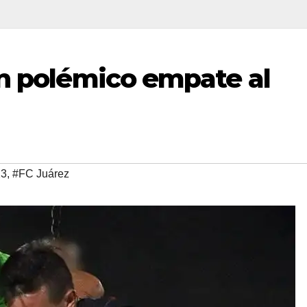
un polémico empate al
23
,
#FC Juárez