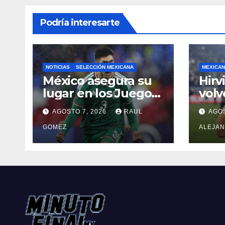
Podría interesarte
NOTICIAS
SELECCIÓN MEXICANA
MEXICAN
México asegura su
Hirv
lugar en los Juegos
volv
Olímpicos de Los
can
AGOSTO 7, 2026
RAUL
AGOS
Ángeles 2028
Gala
GOMEZ
ALEJA