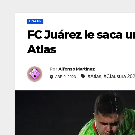
LIGA MX
FC Juárez le saca 
Atlas
Por
Alfonso Martínez
#Atlas
,
#Clausura 20
ABR 9, 2023