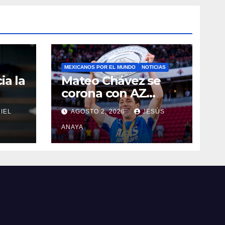
MEXICANOS POR EL MUNDO
NOTICIAS
ia la
Mateo Chávez se
corona con AZ
Alkmaar en la
IEL
AGOSTO 2, 2026
JESÚS
Supercopa de
Países Bajos
ANAYA