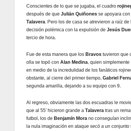
Conscientes de lo que se jugaba, el cuadro
rojine
después de que
Julián
Quiñones
se apoyara con e
Talavera
. Pero los de casa se atrevieron a raíz de
decisión polémica con la expulsión de
Jesús Due
tercio de hora.
Fue de esta manera que los
Bravos
tuvieron que c
olla se topó con
Alan
Medina
, quien simplemente 
en medio de la incredulidad de los fanáticos roji
obstante, al cierre del primer tiempo,
Gabriel
Fern
segunda amarilla, dejando a su equipo con 9.
Al regreso, obviamente las dos escuadras le movier
que al 55’ hicieron grande a
Talavera
tras un rema
futbol, los de
Benjamín
Mora
no conseguían inclina
la nula imaginación en ataque secó a un conjunto 