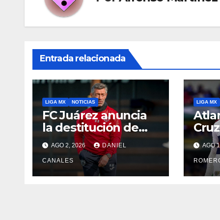
Entrada relacionada
LIGA MX
NOTICIAS
LIGA MX
FC Juárez anuncia
Atla
la destitución de
Cruz
Pedro Caixinha
Ban
AGO 2, 2026
DANIEL
AGO 1
CANALES
ROMER