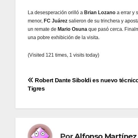
La desesperación orilló a
Brian
Lozano
a errar y 
menor,
FC Juárez
salieron de su trinchera y apost
un remate de
Mario
Osuna
que pasó cerca. Finalm
una pobre exhibición de la visita.
(Visited 121 times, 1 visits today)
Navegación
Robert Dante Siboldi es nuevo técnic
Tigres
de
entradas
Por
Alfonso Martínez