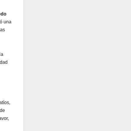
,
edo
ró una
nas
la
ldad
tíos,
 de
avor,