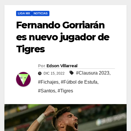
LIGA MX
NOTICIAS
Fernando Gorriarán
es nuevo jugador de
Tigres
Por
Edson Villarreal
#Clausura 2023
,
DIC 15, 2022
#Fichajes
,
#Fútbol de Estufa
,
#Santos
,
#Tigres