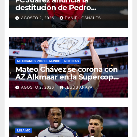
destitución de Pedro
Caixinha
AGOSTO 2, 2026
DANIEL CANALES
MEXICANOS POR EL MUNDO
NOTICIAS
Mateo Chávez se corona con
AZ Alkmaar en la Supercopa
de Países Bajos
AGOSTO 2, 2026
JESÚS ANAYA
LIGA MX