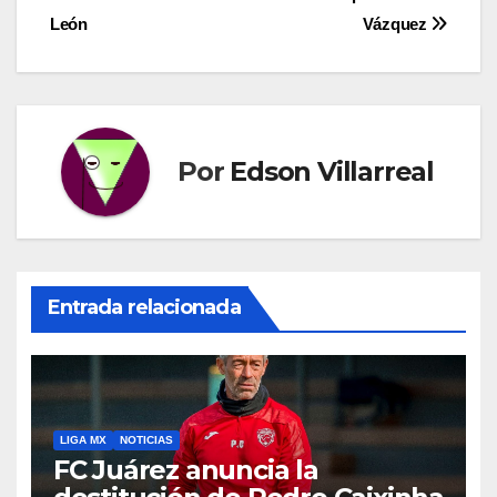
de
León
Vázquez
entradas
Por
Edson Villarreal
Entrada relacionada
LIGA MX
NOTICIAS
FC Juárez anuncia la