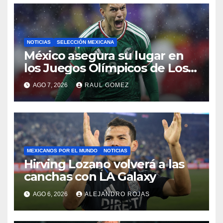
NOTICIAS
SELECCIÓN MEXICANA
México asegura su lugar en
los Juegos Olímpicos de Los
Ángeles 2028
AGO 7, 2026
RAUL GOMEZ
MEXICANOS POR EL MUNDO
NOTICIAS
Hirving Lozano volverá a las
canchas con LA Galaxy
AGO 6, 2026
ALEJANDRO ROJAS