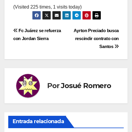
(Visited 225 times, 1 visits today)
Navegación
Fc Juárez se refuerza
Ayrton Preciado busca
con Jordan Sierra
rescindir contrato con
de
Santos
entradas
Por
Josué Romero
Entrada relacionada