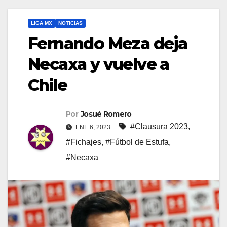
LIGA MX
NOTICIAS
Fernando Meza deja
Necaxa y vuelve a
Chile
Por
Josué Romero
#Clausura 2023
,
ENE 6, 2023
#Fichajes
,
#Fútbol de Estufa
,
#Necaxa