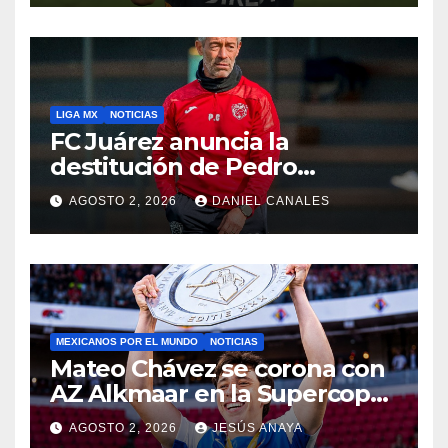
LIGA MX
NOTICIAS
FC Juárez anuncia la
destitución de Pedro
Caixinha
AGOSTO 2, 2026
DANIEL CANALES
MEXICANOS POR EL MUNDO
NOTICIAS
Mateo Chávez se corona con
AZ Alkmaar en la Supercopa
de Países Bajos
AGOSTO 2, 2026
JESÚS ANAYA