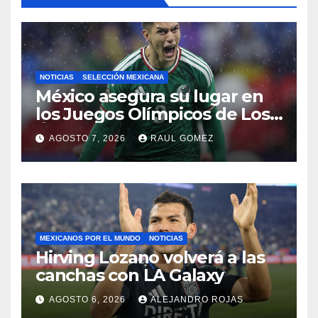
NOTICIAS
SELECCIÓN MEXICANA
México asegura su lugar en
los Juegos Olímpicos de Los
Ángeles 2028
AGOSTO 7, 2026
RAUL GOMEZ
MEXICANOS POR EL MUNDO
NOTICIAS
Hirving Lozano volverá a las
canchas con LA Galaxy
AGOSTO 6, 2026
ALEJANDRO ROJAS