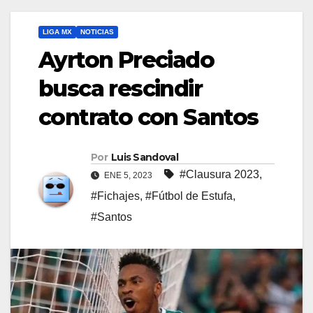
LIGA MX
NOTICIAS
Ayrton Preciado
busca rescindir
contrato con Santos
Por
Luis Sandoval
#Clausura 2023
,
ENE 5, 2023
#Fichajes
,
#Fútbol de Estufa
,
#Santos