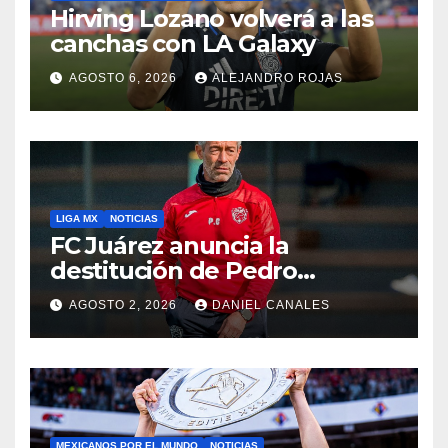
Hirving Lozano volverá a las
canchas con LA Galaxy
AGOSTO 6, 2026
ALEJANDRO ROJAS
LIGA MX
NOTICIAS
FC Juárez anuncia la
destitución de Pedro
Caixinha
AGOSTO 2, 2026
DANIEL CANALES
MEXICANOS POR EL MUNDO
NOTICIAS