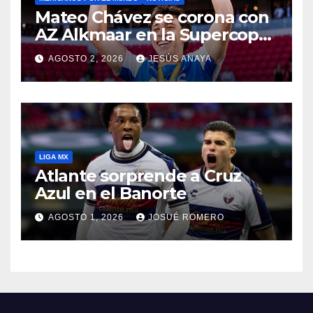
Mateo Chávez se corona con
AZ Alkmaar en la Supercopa
de Países Bajos
AGOSTO 2, 2026
JESÚS ANAYA
LIGA MX
Atlante sorprende a Cruz
Azul en el Banorte
AGOSTO 1, 2026
JOSUÉ ROMERO