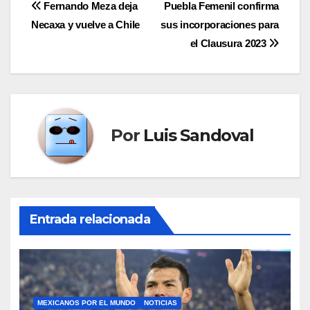
Navegación
Fernando Meza deja
Puebla Femenil confirma
Necaxa y vuelve a Chile
sus incorporaciones para
de
el Clausura 2023
entradas
Por
Luis Sandoval
Entrada relacionada
MEXICANOS POR EL MUNDO
NOTICIAS