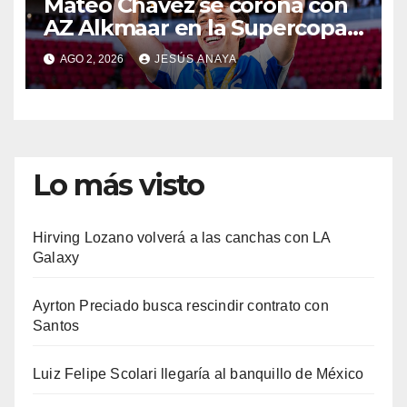
Mateo Chávez se corona con
AZ Alkmaar en la Supercopa
de Países Bajos
AGO 2, 2026
JESÚS ANAYA
Lo más visto
Hirving Lozano volverá a las canchas con LA
Galaxy
Ayrton Preciado busca rescindir contrato con
Santos
Luiz Felipe Scolari llegaría al banquillo de México