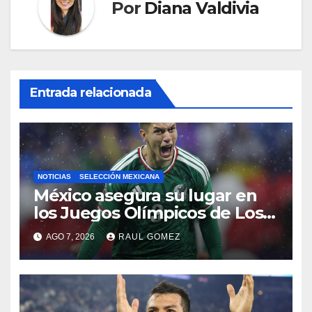
Por
Diana Valdivia
Entrada relacionada
NOTICIAS
SELECCIÓN MEXICANA
México asegura su lugar en
los Juegos Olímpicos de Los
Ángeles 2028
AGO 7, 2026
RAUL GOMEZ