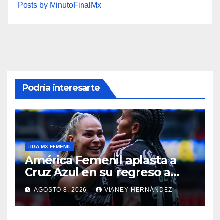
Posts by MinutoFinalMx
Podría interesarte
LIGA MX FEMENIL
América Femenil aplasta a
Cruz Azul en su regreso a
casa
AGOSTO 8, 2026
VIANEY HERNÁNDEZ