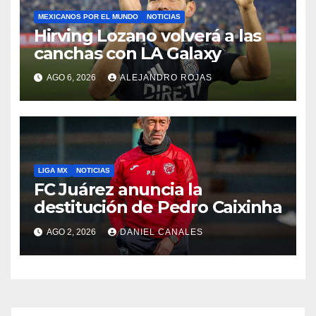
MEXICANOS POR EL MUNDO
NOTICIAS
Hirving Lozano volverá a las
canchas con LA Galaxy
AGO 6, 2026
ALEJANDRO ROJAS
LIGA MX
NOTICIAS
FC Juárez anuncia la
destitución de Pedro Caixinha
AGO 2, 2026
DANIEL CANALES