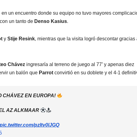
o en un encuentro donde su equipo no tuvo mayores complicaci
 con un tanto de
Denso Kasius
.
ot
y
Stije Resink
, mientras que la visita logró descontar gracias
teo Chávez
ingresaría al terreno de juego al 77’ y apenas diez
ervir un balón que
Parrot
convirtió en su doblete y el 4-1 definiti
O CHÁVEZ EN EUROPA!
EL AZ ALKMAAR
pic.twitter.com/pzItv0lJGQ
5