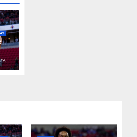
IAS
e
AYA