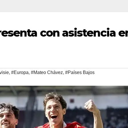
esenta con asistencia e
visie
,
#Europa
,
#Mateo Chávez
,
#Países Bajos