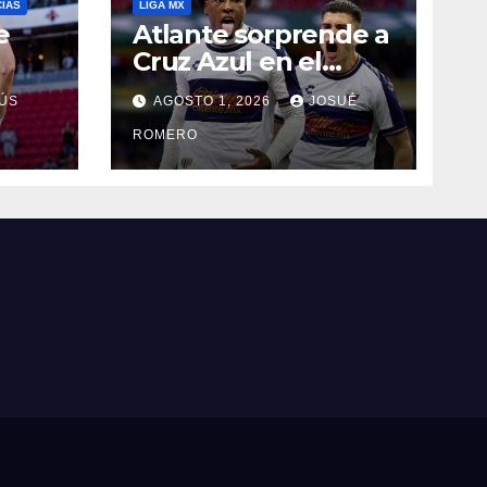
CIAS
LIGA MX
e
Atlante sorprende a
Cruz Azul en el
Banorte
ÚS
AGOSTO 1, 2026
JOSUÉ
ROMERO