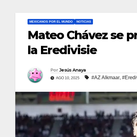
MEXICANOS POR EL MUNDO
NOTICIAS
Mateo Chávez se pr
la Eredivisie
Por
Jesús Anaya
#AZ Alkmaar
,
#Eredi
AGO 10, 2025