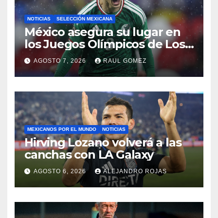
NOTICIAS
SELECCIÓN MEXICANA
México asegura su lugar en
los Juegos Olímpicos de Los
Ángeles 2028
AGOSTO 7, 2026
RAUL GOMEZ
MEXICANOS POR EL MUNDO
NOTICIAS
Hirving Lozano volverá a las
canchas con LA Galaxy
AGOSTO 6, 2026
ALEJANDRO ROJAS