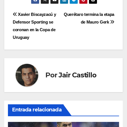
Navegación
Xavier Biscayzacú y
Querétaro termina la etapa
Defensor Sporting se
de Mauro Gerk
de
coronan en la Copa de
entradas
Uruguay
Por
Jair Castillo
Entrada relacionada