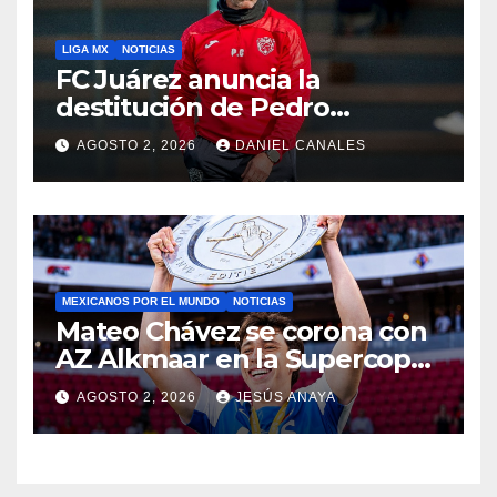
LIGA MX
NOTICIAS
FC Juárez anuncia la
destitución de Pedro
Caixinha
AGOSTO 2, 2026
DANIEL CANALES
MEXICANOS POR EL MUNDO
NOTICIAS
Mateo Chávez se corona con
AZ Alkmaar en la Supercopa
de Países Bajos
AGOSTO 2, 2026
JESÚS ANAYA