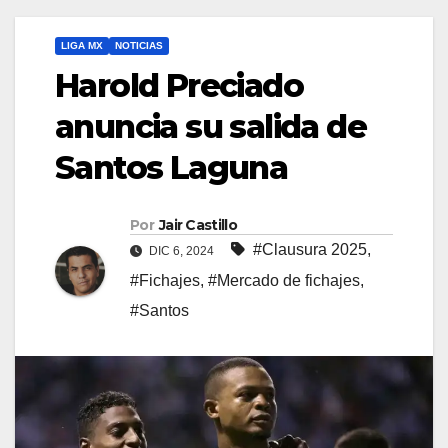
LIGA MX
NOTICIAS
Harold Preciado
anuncia su salida de
Santos Laguna
Por
Jair Castillo
#Clausura 2025
,
DIC 6, 2024
#Fichajes
,
#Mercado de fichajes
,
#Santos