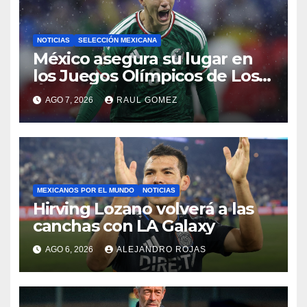
NOTICIAS
SELECCIÓN MEXICANA
México asegura su lugar en
los Juegos Olímpicos de Los
Ángeles 2028
AGO 7, 2026
RAUL GOMEZ
MEXICANOS POR EL MUNDO
NOTICIAS
Hirving Lozano volverá a las
canchas con LA Galaxy
AGO 6, 2026
ALEJANDRO ROJAS