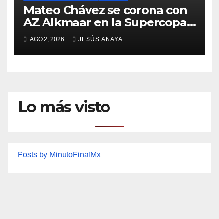
Mateo Chávez se corona con
AZ Alkmaar en la Supercopa
de Países Bajos
AGO 2, 2026
JESÚS ANAYA
Lo más visto
Posts by MinutoFinalMx