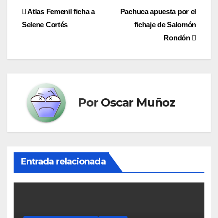
Navegación
Atlas Femenil ficha a
Pachuca apuesta por el
Selene Cortés
fichaje de Salomón
de
Rondón
entradas
Por
Oscar Muñoz
Entrada relacionada