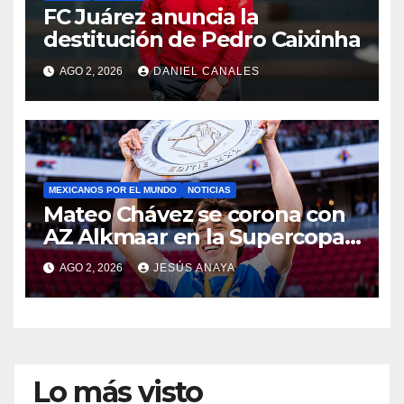
FC Juárez anuncia la
destitución de Pedro Caixinha
AGO 2, 2026
DANIEL CANALES
MEXICANOS POR EL MUNDO
NOTICIAS
Mateo Chávez se corona con
AZ Alkmaar en la Supercopa
de Países Bajos
AGO 2, 2026
JESÚS ANAYA
Lo más visto