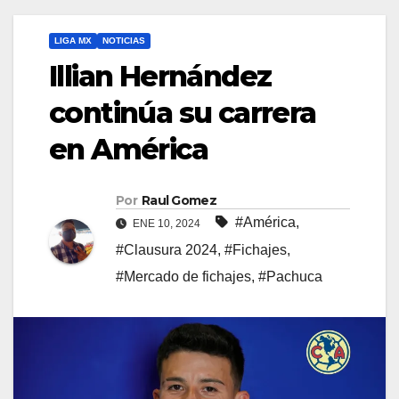
LIGA MX
NOTICIAS
Illian Hernández
continúa su carrera
en América
Por
Raul Gomez
#América
,
ENE 10, 2024
#Clausura 2024
,
#Fichajes
,
#Mercado de fichajes
,
#Pachuca