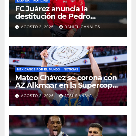
LIGA MX
NOTICIAS
FC Juárez anuncia la
destitución de Pedro
Caixinha
AGOSTO 2, 2026
DANIEL CANALES
MEXICANOS POR EL MUNDO
NOTICIAS
Mateo Chávez se corona con
AZ Alkmaar en la Supercopa
de Países Bajos
AGOSTO 2, 2026
JESÚS ANAYA