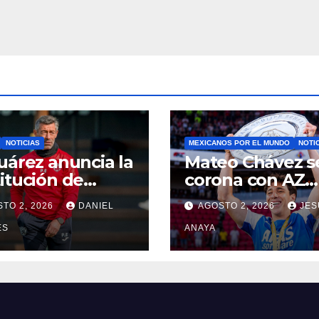
NOTICIAS
MEXICANOS POR EL MUNDO
NOTI
uárez anuncia la
Mateo Chávez s
itución de
corona con AZ
o Caixinha
Alkmaar en la
TO 2, 2026
DANIEL
AGOSTO 2, 2026
JES
Supercopa de
ES
Países Bajos
ANAYA