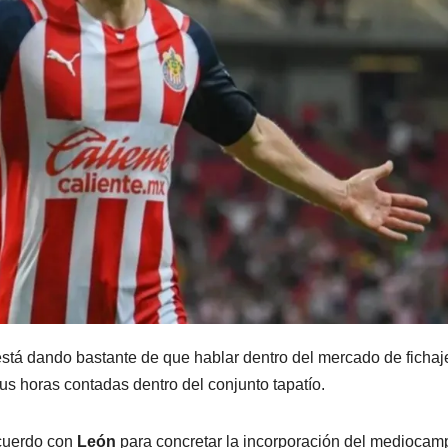
tá dando bastante de que hablar dentro del mercado de fichaj
us horas contadas dentro del conjunto tapatío.
cuerdo con
León
para concretar la incorporación del mediocam