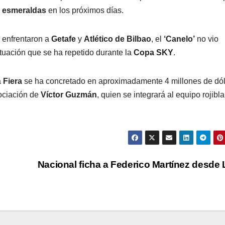
s
esmeraldas
en los próximos días.
 enfrentaron a
Getafe
y
Atlético de Bilbao
, el
‘Canelo’
no vio
ituación que se ha repetido durante la
Copa SKY
.
a
Fiera
se ha concretado en aproximadamente 4 millones de dól
ociación de
Víctor Guzmán
, quien se integrará al equipo rojibl
z
Nacional ficha a Federico Martínez desde