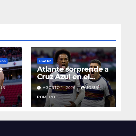
CIAS
LIGA MX
e
Atlante sorprende a
Cruz Azul en el
Banorte
ÚS
AGOSTO 1, 2026
JOSUÉ
ROMERO