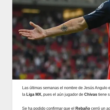
Las últimas semanas el nombre de Jesús Angulo es
la
Liga MX,
pues el aún jugador de
Chivas
tiene s
Se ha podido confirmar que el
Rebaño
cerró un a