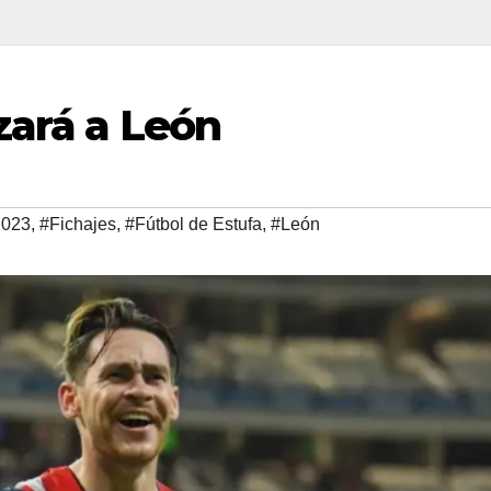
zará a León
2023
,
#Fichajes
,
#Fútbol de Estufa
,
#León