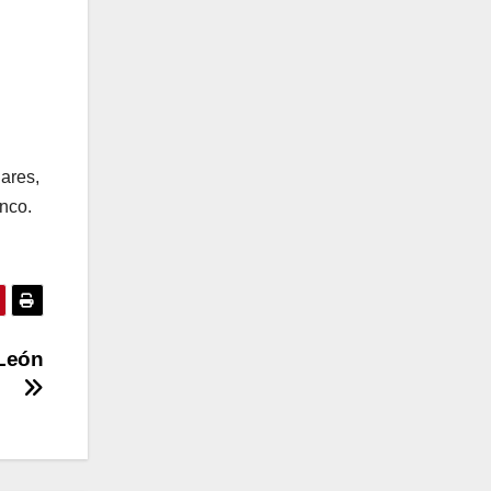
ares,
anco.
 León