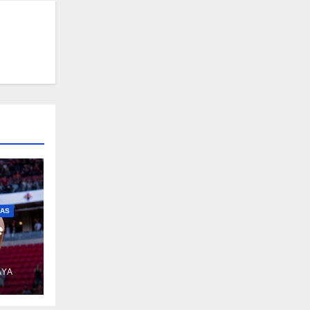
IAS
e
AYA