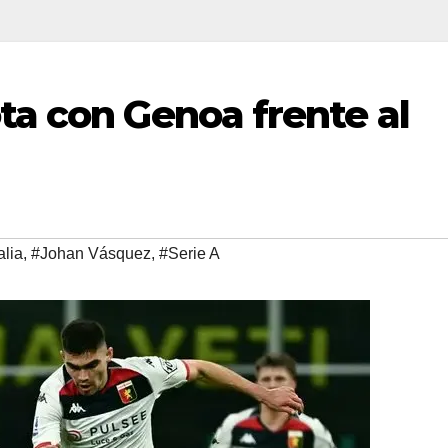
a con Genoa frente al
alia
,
#Johan Vásquez
,
#Serie A