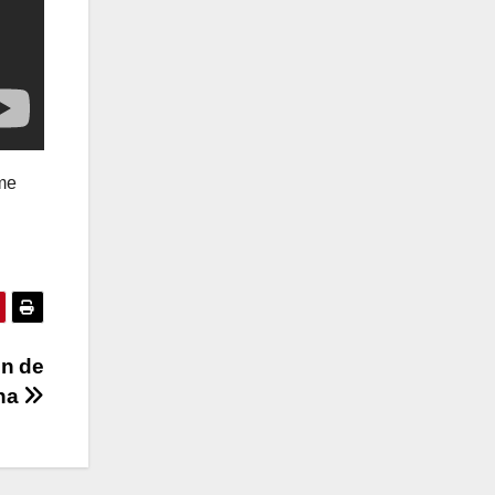
me
un de
na