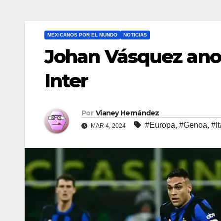
MEXICANOS POR EL MUNDO
NOTICIAS
Johan Vásquez anot
Inter
Por
Vianey Hernández
#Europa
,
#Genoa
,
#It
MAR 4, 2024