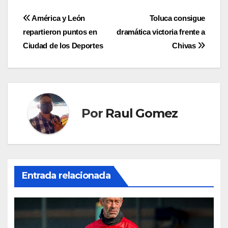
Navegación
América y León
Toluca consigue
repartieron puntos en
dramática victoria frente a
de
Ciudad de los Deportes
Chivas
entradas
Por
Raul Gomez
Entrada relacionada