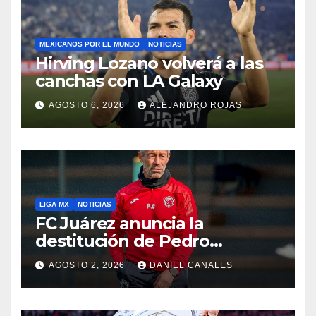
MEXICANOS POR EL MUNDO
NOTICIAS
Hirving Lozano volverá a las
canchas con LA Galaxy
AGOSTO 6, 2026
ALEJANDRO ROJAS
LIGA MX
NOTICIAS
FC Juárez anuncia la
destitución de Pedro
Caixinha
AGOSTO 2, 2026
DANIEL CANALES