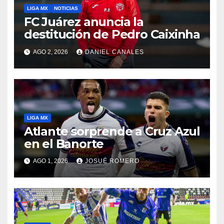
LIGA MX
NOTICIAS
FC Juárez anuncia la
destitución de Pedro Caixinha
AGO 2, 2026
DANIEL CANALES
LIGA MX
Atlante sorprende a Cruz Azul
en el Banorte
AGO 1, 2026
JOSUÉ ROMERO