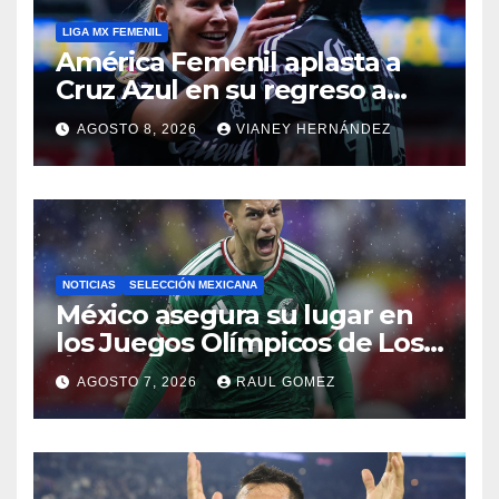
LIGA MX FEMENIL
América Femenil aplasta a
Cruz Azul en su regreso a
casa
AGOSTO 8, 2026
VIANEY HERNÁNDEZ
NOTICIAS
SELECCIÓN MEXICANA
México asegura su lugar en
los Juegos Olímpicos de Los
Ángeles 2028
AGOSTO 7, 2026
RAUL GOMEZ