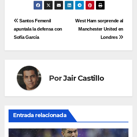
Navegación
Santos Femenil
West Ham sorprende al
apuntala la defensa con
Manchester United en
de
Sofía García
Londres
entradas
Por
Jair Castillo
Entrada relacionada