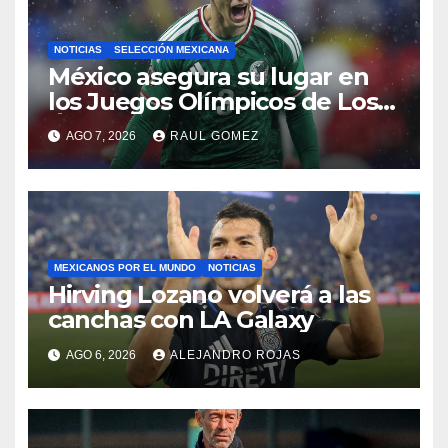
NOTICIAS
SELECCIÓN MEXICANA
México asegura su lugar en
los Juegos Olímpicos de Los
Ángeles 2028
AGO 7, 2026
RAUL GOMEZ
MEXICANOS POR EL MUNDO
NOTICIAS
Hirving Lozano volverá a las
canchas con LA Galaxy
AGO 6, 2026
ALEJANDRO ROJAS