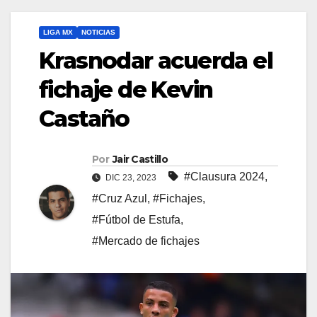
LIGA MX
NOTICIAS
Krasnodar acuerda el
fichaje de Kevin
Castaño
Por
Jair Castillo
#Clausura 2024
,
DIC 23, 2023
#Cruz Azul
,
#Fichajes
,
#Fútbol de Estufa
,
#Mercado de fichajes