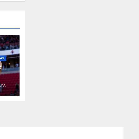
IAS
e
AYA