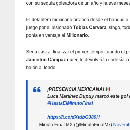
con su sequía goleadora de un año y nueve meses
El delantero mexicano arrancó desde el banquillo, 
juego por el lesionado
Tobias Cervera
, singo, to
ponía en ventaja al
Millonario
.
Sería casi al finalizar el primer tiempo cuando el 
Jaminton Campaz
quien le devolvió la cortesía 
balón al fondo:
¡PRESENCIA MEXICANA!
Luca Martínez Dupuy marcó este gol c
#HastaElMinutoFinal
https://t.co/dXtdbG389H
— Minuto Final MX (@MinutoFinalMx)
Novembe