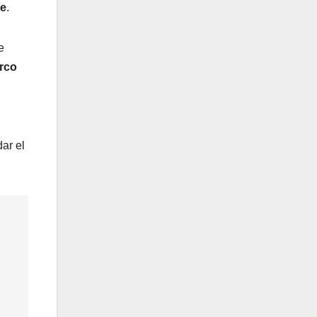
te
.
e
rco
ar el