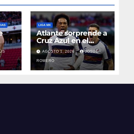
CIAS
LIGA MX
e
Atlante sorprende a
Cruz Azul en el
Banorte
ÚS
AGOSTO 1, 2026
JOSUÉ
ROMERO