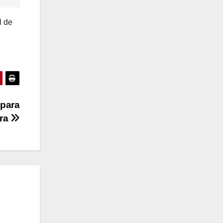
l de
 para
era