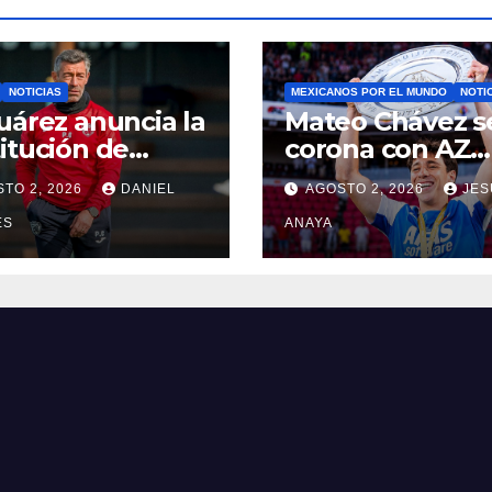
NOTICIAS
MEXICANOS POR EL MUNDO
NOTI
uárez anuncia la
Mateo Chávez s
itución de
corona con AZ
o Caixinha
Alkmaar en la
TO 2, 2026
DANIEL
AGOSTO 2, 2026
JES
Supercopa de
ES
Países Bajos
ANAYA