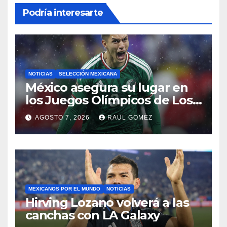
Podría interesarte
NOTICIAS
SELECCIÓN MEXICANA
México asegura su lugar en
los Juegos Olímpicos de Los
Ángeles 2028
AGOSTO 7, 2026
RAUL GOMEZ
MEXICANOS POR EL MUNDO
NOTICIAS
Hirving Lozano volverá a las
canchas con LA Galaxy