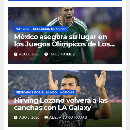
NOTICIAS
SELECCIÓN MEXICANA
México asegura su lugar en
los Juegos Olímpicos de Los
Ángeles 2028
AGO 7, 2026
RAUL GOMEZ
MEXICANOS POR EL MUNDO
NOTICIAS
Hirving Lozano volverá a las
canchas con LA Galaxy
AGO 6, 2026
ALEJANDRO ROJAS