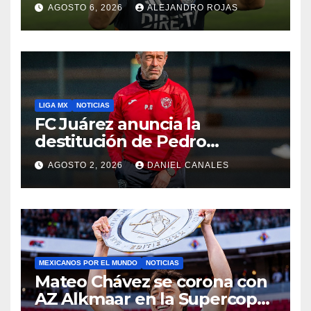
AGOSTO 6, 2026
ALEJANDRO ROJAS
LIGA MX
NOTICIAS
FC Juárez anuncia la
destitución de Pedro
Caixinha
AGOSTO 2, 2026
DANIEL CANALES
MEXICANOS POR EL MUNDO
NOTICIAS
Mateo Chávez se corona con
AZ Alkmaar en la Supercopa