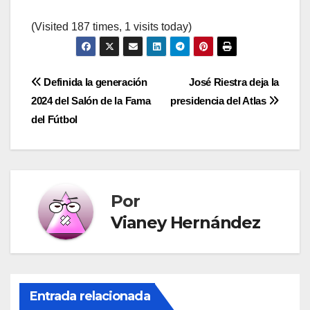
(Visited 187 times, 1 visits today)
Navegación
Definida la generación
José Riestra deja la
2024 del Salón de la Fama
presidencia del Atlas
de
del Fútbol
entradas
Por
Vianey Hernández
Entrada relacionada