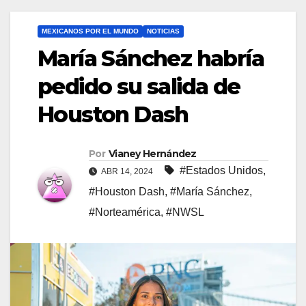
MEXICANOS POR EL MUNDO
NOTICIAS
María Sánchez habría
pedido su salida de
Houston Dash
Por
Vianey Hernández
#Estados Unidos
,
ABR 14, 2024
#Houston Dash
,
#María Sánchez
,
#Norteamérica
,
#NWSL