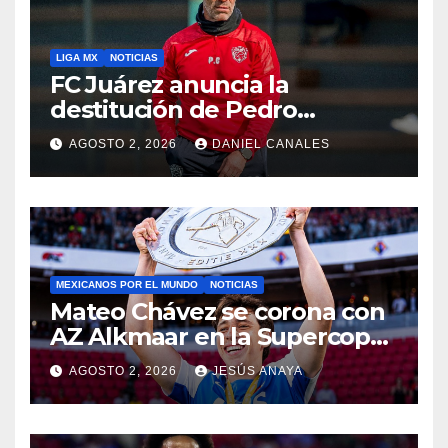
LIGA MX
NOTICIAS
FC Juárez anuncia la
destitución de Pedro
Caixinha
AGOSTO 2, 2026
DANIEL CANALES
MEXICANOS POR EL MUNDO
NOTICIAS
Mateo Chávez se corona con
AZ Alkmaar en la Supercopa
de Países Bajos
AGOSTO 2, 2026
JESÚS ANAYA