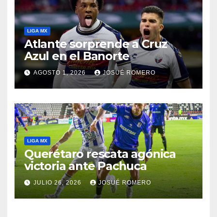
LIGA MX
Atlante sorprende a Cruz
Azul en el Banorte
AGOSTO 1, 2026
JOSUÉ ROMERO
LIGA MX
Querétaro rescata agónica
victoria ante Pachuca
JULIO 26, 2026
JOSUÉ ROMERO