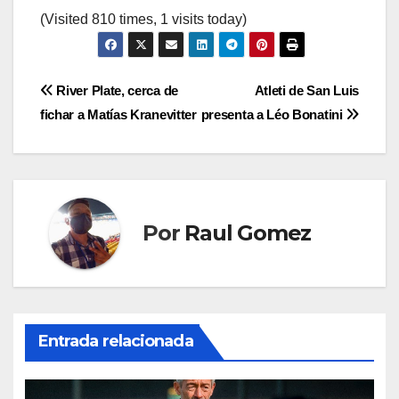
(Visited 810 times, 1 visits today)
Navegación
River Plate, cerca de
Atleti de San Luis
fichar a Matías Kranevitter
presenta a Léo Bonatini
de
entradas
Por
Raul Gomez
Entrada relacionada