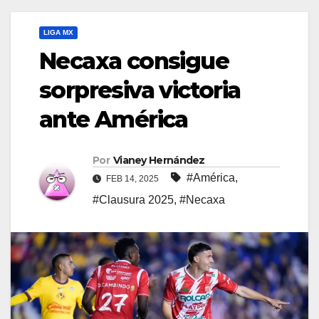
LIGA MX
Necaxa consigue
sorpresiva victoria
ante América
Por
Vianey Hernández
#América
,
FEB 14, 2025
#Clausura 2025
,
#Necaxa