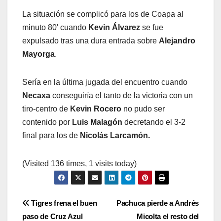
La situación se complicó para los de Coapa al
minuto 80′ cuando
Kevin Álvarez
se fue
expulsado tras una dura entrada sobre
Alejandro
Mayorga
.
Sería en la última jugada del encuentro cuando
Necaxa
conseguiría el tanto de la victoria con un
tiro-centro de
Kevin Rocero
no pudo ser
contenido por
Luis Malagón
decretando el 3-2
final para los de
Nicolás Larcamón.
(Visited 136 times, 1 visits today)
Navegación
Tigres frena el buen
Pachuca pierde a Andrés
paso de Cruz Azul
Micolta el resto del