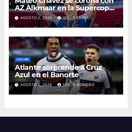
Mateo Chávez se corona con
AZ Alkmaar en la Supercopa
de Países Bajos
AGOSTO 2, 2026
JESÚS ANAYA
LIGA MX
Atlante sorprende a Cruz
Azul en el Banorte
AGOSTO 1, 2026
JOSUÉ ROMERO