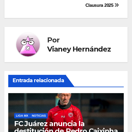
de
Clausura 2025
entradas
Por
Vianey Hernández
Entrada relacionada
LIGA MX
NOTICIAS
FC Juárez anuncia la
destitución de Pedro Caixinha