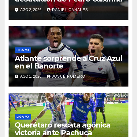
AGO 2, 2026
DANIEL CANALES
LIGA MX
Atlante sorprende a Cruz Azul
en el Banorte
AGO 1, 2026
JOSUÉ ROMERO
LIGA MX
Querétaro rescata agónica
victoria ante Pachuca