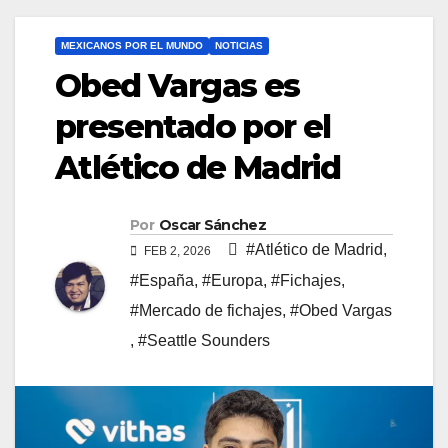
MEXICANOS POR EL MUNDO
NOTICIAS
Obed Vargas es
presentado por el
Atlético de Madrid
Por
Oscar Sánchez
#Atlético de Madrid
,
FEB 2, 2026
#España
,
#Europa
,
#Fichajes
,
#Mercado de fichajes
,
#Obed Vargas
,
#Seattle Sounders