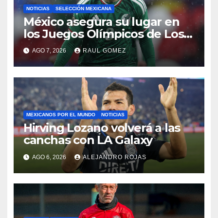
NOTICIAS
SELECCIÓN MEXICANA
México asegura su lugar en
los Juegos Olímpicos de Los
Ángeles 2028
AGO 7, 2026
RAUL GOMEZ
MEXICANOS POR EL MUNDO
NOTICIAS
Hirving Lozano volverá a las
canchas con LA Galaxy
AGO 6, 2026
ALEJANDRO ROJAS