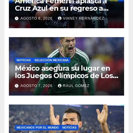
América Femenil aplasta a
Cruz Azul en su regreso a
casa
AGOSTO 8, 2026
VIANEY HERNÁNDEZ
NOTICIAS
SELECCIÓN MEXICANA
México asegura su lugar en
los Juegos Olímpicos de Los
Ángeles 2028
AGOSTO 7, 2026
RAUL GOMEZ
MEXICANOS POR EL MUNDO
NOTICIAS