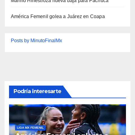
Marino Hinestroza nueva baja para Pachuca
América Femenil golea a Juárez en Coapa
Posts by MinutoFinalMx
Podría interesarte
LIGA MX FEMENIL