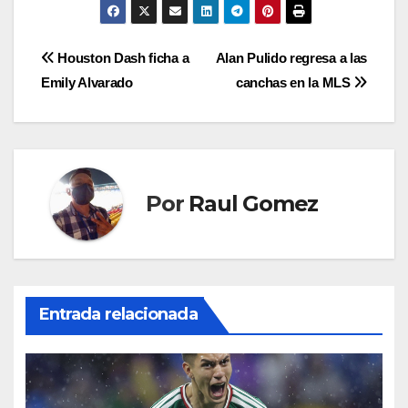
Navegación
Houston Dash ficha a
Alan Pulido regresa a las
Emily Alvarado
canchas en la MLS
de
entradas
Por
Raul Gomez
Entrada relacionada