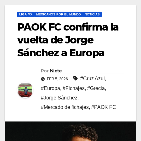
LIGA MX
MEXICANOS POR EL MUNDO
NOTICIAS
PAOK FC confirma la
vuelta de Jorge
Sánchez a Europa
Por
Nicte
#Cruz Azul
,
FEB 5, 2026
#Europa
,
#Fichajes
,
#Grecia
,
#Jorge Sánchez
,
#Mercado de fichajes
,
#PAOK FC