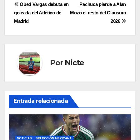
Navegación
Obed Vargas debuta en
Pachuca pierde a Alan
goleada del Atlético de
Mozo el resto del Clausura
de
Madrid
2026
entradas
Por
Nicte
Entrada relacionada
NOTICIAS
SELECCIÓN MEXICANA