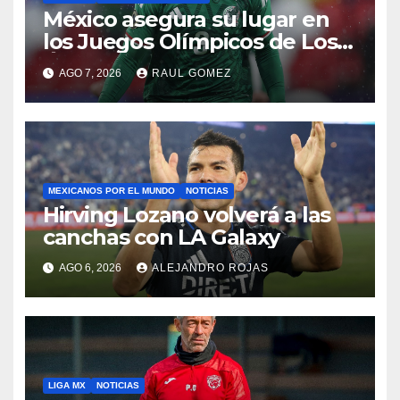
México asegura su lugar en
los Juegos Olímpicos de Los
Ángeles 2028
AGO 7, 2026
RAUL GOMEZ
MEXICANOS POR EL MUNDO
NOTICIAS
Hirving Lozano volverá a las
canchas con LA Galaxy
AGO 6, 2026
ALEJANDRO ROJAS
LIGA MX
NOTICIAS