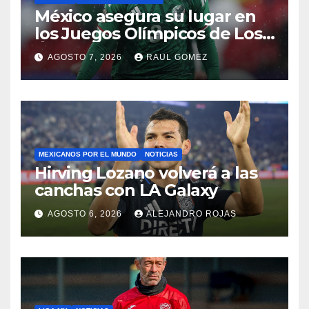
México asegura su lugar en
los Juegos Olímpicos de Los
Ángeles 2028
AGOSTO 7, 2026
RAUL GOMEZ
MEXICANOS POR EL MUNDO
NOTICIAS
Hirving Lozano volverá a las
canchas con LA Galaxy
AGOSTO 6, 2026
ALEJANDRO ROJAS