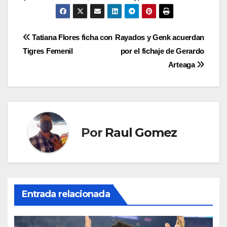
Navegación
Tatiana Flores ficha con
Rayados y Genk acuerdan
Tigres Femenil
por el fichaje de Gerardo
de
Arteaga
entradas
Por
Raul Gomez
Entrada relacionada