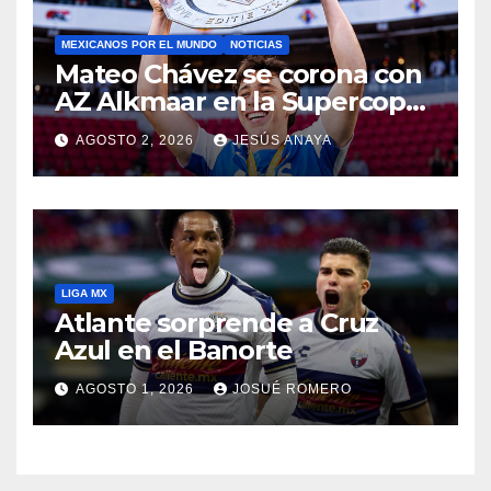
MEXICANOS POR EL MUNDO
NOTICIAS
Mateo Chávez se corona con
AZ Alkmaar en la Supercopa
de Países Bajos
AGOSTO 2, 2026
JESÚS ANAYA
LIGA MX
Atlante sorprende a Cruz
Azul en el Banorte
AGOSTO 1, 2026
JOSUÉ ROMERO