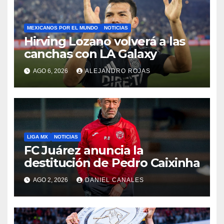
MEXICANOS POR EL MUNDO
NOTICIAS
Hirving Lozano volverá a las
canchas con LA Galaxy
AGO 6, 2026
ALEJANDRO ROJAS
LIGA MX
NOTICIAS
FC Juárez anuncia la
destitución de Pedro Caixinha
AGO 2, 2026
DANIEL CANALES