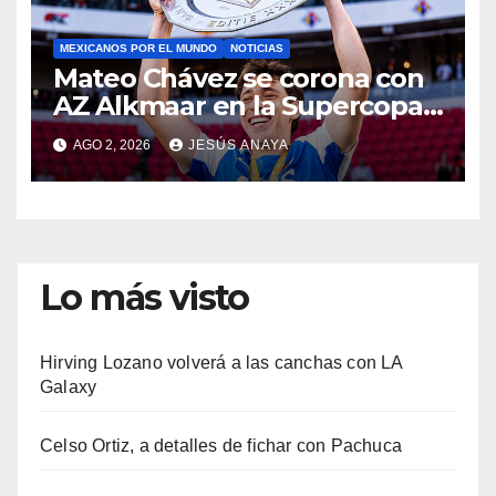
MEXICANOS POR EL MUNDO
NOTICIAS
Mateo Chávez se corona con
AZ Alkmaar en la Supercopa
de Países Bajos
AGO 2, 2026
JESÚS ANAYA
Lo más visto
Hirving Lozano volverá a las canchas con LA
Galaxy
Celso Ortiz, a detalles de fichar con Pachuca