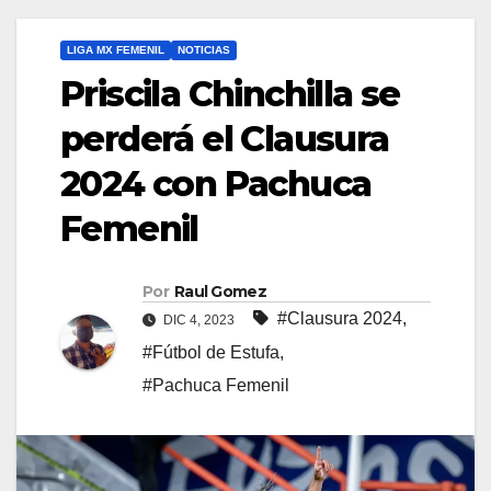
LIGA MX FEMENIL
NOTICIAS
Priscila Chinchilla se
perderá el Clausura
2024 con Pachuca
Femenil
Por
Raul Gomez
#Clausura 2024
,
DIC 4, 2023
#Fútbol de Estufa
,
#Pachuca Femenil