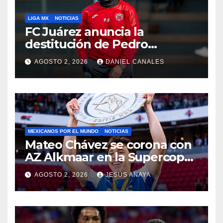
LIGA MX
NOTICIAS
FC Juárez anuncia la
destitución de Pedro
Caixinha
AGOSTO 2, 2026
DANIEL CANALES
MEXICANOS POR EL MUNDO
NOTICIAS
Mateo Chávez se corona con
AZ Alkmaar en la Supercopa
de Países Bajos
AGOSTO 2, 2026
JESÚS ANAYA