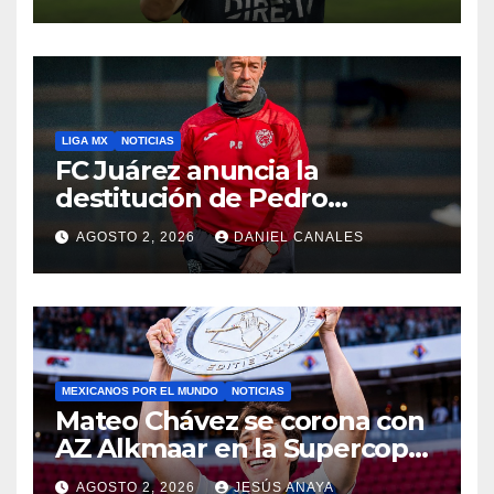
LIGA MX
NOTICIAS
FC Juárez anuncia la
destitución de Pedro
Caixinha
AGOSTO 2, 2026
DANIEL CANALES
MEXICANOS POR EL MUNDO
NOTICIAS
Mateo Chávez se corona con
AZ Alkmaar en la Supercopa
de Países Bajos
AGOSTO 2, 2026
JESÚS ANAYA