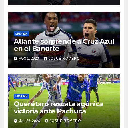
LIGA MX
Atlante sorprende a Cruz Azul
en el Banorte
AGO 1, 2026
JOSUÉ ROMERO
LIGA MX
Querétaro rescata agónica
victoria ante Pachuca
JUL 26, 2026
JOSUÉ ROMERO