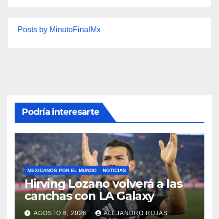
Posts by MinutoFinalMx
Podría interesarte
MEXICANOS POR EL MUNDO
NOTICIAS
Hirving Lozano volverá a las
canchas con LA Galaxy
AGOSTO 6, 2026
ALEJANDRO ROJAS