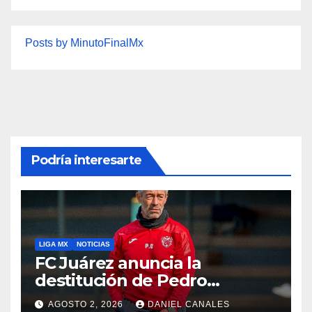
Posts by MinutoFinalMx
Podría interesarte
LIGA MX
NOTICIAS
FC Juárez anuncia la
destitución de Pedro
Caixinha
AGOSTO 2, 2026
DANIEL CANALES