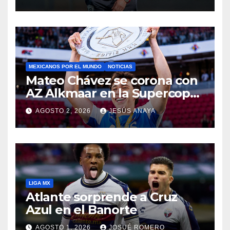
MEXICANOS POR EL MUNDO
NOTICIAS
Mateo Chávez se corona con
AZ Alkmaar en la Supercopa
de Países Bajos
AGOSTO 2, 2026
JESÚS ANAYA
LIGA MX
Atlante sorprende a Cruz
Azul en el Banorte
AGOSTO 1, 2026
JOSUÉ ROMERO