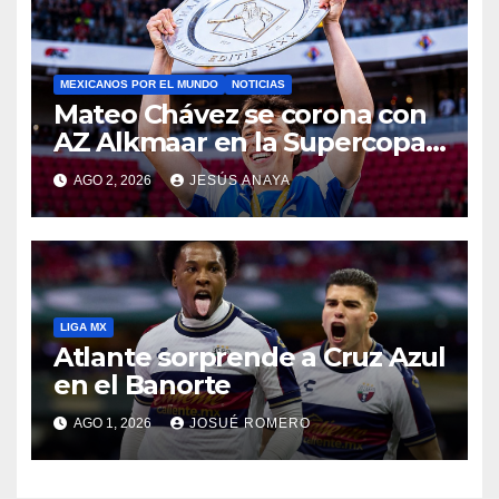
MEXICANOS POR EL MUNDO
NOTICIAS
Mateo Chávez se corona con
AZ Alkmaar en la Supercopa
de Países Bajos
AGO 2, 2026
JESÚS ANAYA
LIGA MX
Atlante sorprende a Cruz Azul
en el Banorte
AGO 1, 2026
JOSUÉ ROMERO