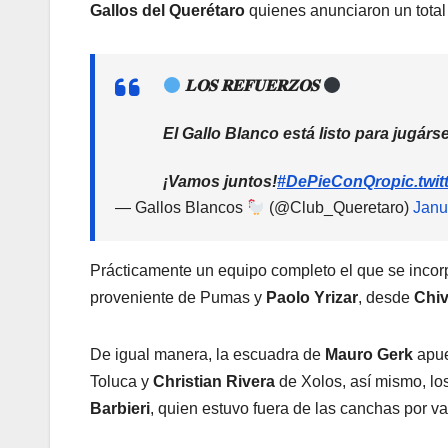
Gallos del Querétaro
quienes anunciaron un total 
𝐋𝐎𝐒 𝐑𝐄𝐅𝐔𝐄𝐑𝐙𝐎𝐒
El Gallo Blanco está listo para jugár
¡Vamos juntos!
#DePieConQro
pic.tw
— Gallos Blancos
(@Club_Queretaro)
Janu
Prácticamente un equipo completo el que se incor
proveniente de Pumas y
Paolo Yrizar
, desde
Chi
De igual manera, la escuadra de
Mauro Gerk
apue
Toluca y
Christian Rivera
de Xolos, así mismo, lo
Barbieri
, quien estuvo fuera de las canchas por v