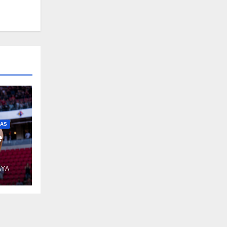
IAS
e
AYA