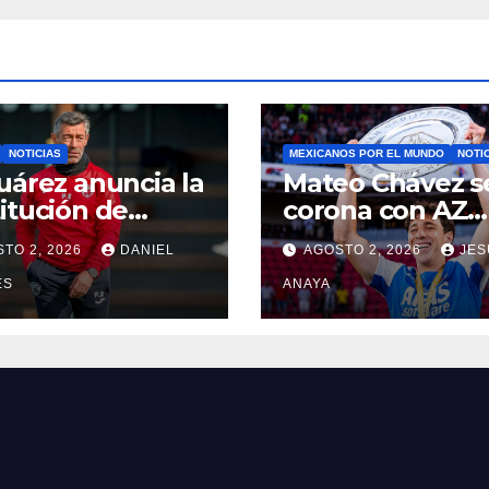
NOTICIAS
MEXICANOS POR EL MUNDO
NOTI
uárez anuncia la
Mateo Chávez s
itución de
corona con AZ
o Caixinha
Alkmaar en la
TO 2, 2026
DANIEL
AGOSTO 2, 2026
JES
Supercopa de
ES
Países Bajos
ANAYA