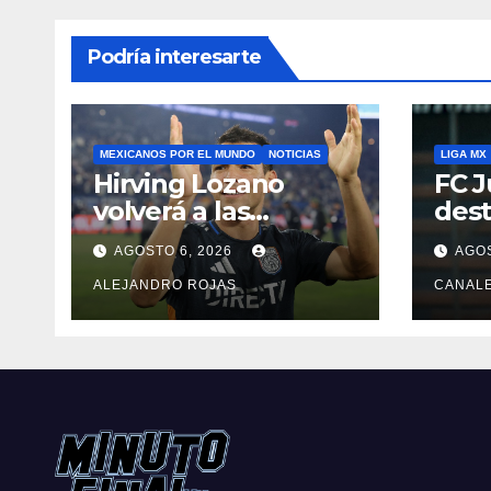
Podría interesarte
MEXICANOS POR EL MUNDO
NOTICIAS
LIGA MX
Hirving Lozano
FC J
volverá a las
dest
canchas con LA
Pedr
AGOSTO 6, 2026
AGOS
Galaxy
ALEJANDRO ROJAS
CANAL