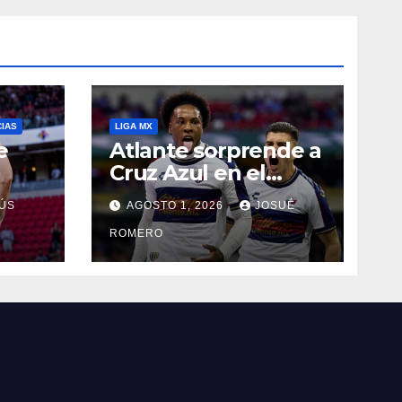
CIAS
LIGA MX
e
Atlante sorprende a
Cruz Azul en el
Banorte
ÚS
AGOSTO 1, 2026
JOSUÉ
ROMERO