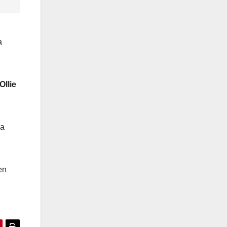
a
Ollie
la
en