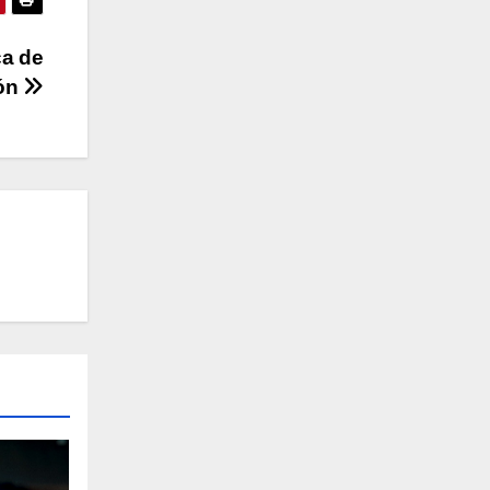
ca de
ón