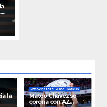
ia
e
MEXICANOS POR EL MUNDO
NOTICIAS
ia la
Mateo Chávez se
corona con AZ