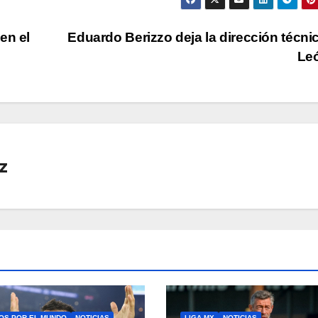
en el
Eduardo Berizzo deja la dirección técni
Le
z
OS POR EL MUNDO
NOTICIAS
LIGA MX
NOTICIAS