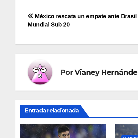
Navegación
México rescata un empate ante Brasil 
Mundial Sub 20
de
entradas
Por
Vianey Hernánde
Entrada relacionada
MEXICAN