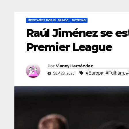
MEXICANOS POR EL MUNDO
NOTICIAS
Raúl Jiménez se e
Premier League
Por
Vianey Hernández
#Europa
,
#Fulham
,
#
SEP 28, 2025